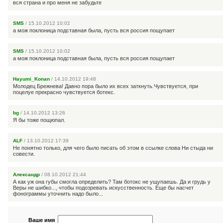
вся страна и про меня не забудьте
SMS
/ 15.10.2012 10:02
а мож поклоница подставная была, пусть вся россия пощупает
SMS
/ 15.10.2012 10:02
а мож поклоница подставная была, пусть вся россия пощупает
Hayumi_Konan
/ 14.10.2012 19:48
Молодец Брежнева! Давно пора было их всех заткнуть.Чувствуется, при
поцелуе прекрасно чувствуется ботекс.
bg
/ 14.10.2012 13:26
Я бы тоже пощюпал.
ALF
/ 13.10.2012 17:39
Не понятно только, для чего было писать об этом в ссылке слова Ни стыда ни
совести.
Александр
/ 08.10.2012 21:44
А как уж она губы смогла определить? Там ботокс не ущупаешь. Да и грудь у
Веры не шибко..., чтобы подозревать искусственность. Еще бы насчет
фонограммы уточнить надо было...
Ваше имя