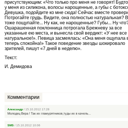
присутствующим: «Что только про меня не говорят! Будто
у меня из силикона, волосы нарощенные, а губы с ботоксо
Девушка, подойдите ко мне сюда! Сейчас вместе провер
Потрогайте грудь. Видите, она полностью натуральная? 
тоже пощупайте... Ну как, не нарощенные? Губы... Ну что
Ошарашенная поклонница потрогала Брежневу за все
указанные ею места, и вынесла свой вердикт: «У нее все
натуральное!». Певица засмеялась: «Она меня ощупала 
теперь спокойна!» Такое поведение звезды шокировало
зрителей, пишут «7 дней в неделю».
Текст:
И. Демидова
Комментарии
Александр
/ 15.10.2012 17:28
Молодец Вера ! Так их гламурятников,туды их в качель...
SMS
/ 15.10.2012 10:06