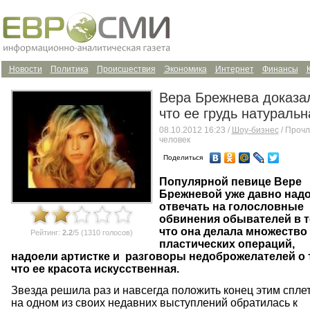
Новости
Политика
Происшествия
Экономика
Интернет
Финансы
Вера Брежнева доказа
что ее грудь натуральн
08.10.2012 16:23 /
Шоу-бизнес
/ Прочл
человек
Поделиться
Популярной певице Вере
Брежневой уже давно над
отвечать на голословные
обвинения обывателей в т
что она делала множество
Рейтинг:
2.2
/5 (1310 голосов)
пластических операций,
надоели артистке и разговоры недоброжелателей о 
что ее красота искусственная.
Звезда решила раз и навсегда положить конец этим сплет
на одном из своих недавних выступлений обратилась к