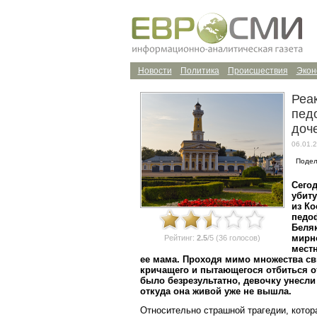
Новости
Политика
Происшествия
Экон
Реа
пед
доч
06.01.2
Подел
Сегод
убит
из Ко
педо
Беляк
мирн
Рейтинг:
2.5
/5 (36 голосов)
местн
ее мама. Проходя мимо множества св
кричащего и пытающегося отбиться о
было безрезультатно, девочку унесли
откуда она живой уже не вышла.
Относительно страшной трагедии, котор