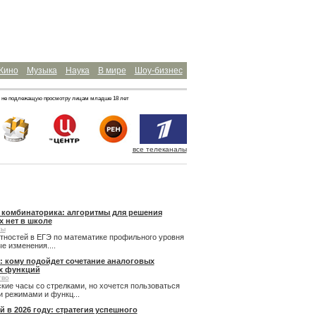
Кино
Музыка
Наука
В мире
Шоу-бизнес
 не подлежащую просмотру лицам младше 18 лет
все телеканалы
и комбинаторика: алгоритмы для решения
х нет в школе
сы
ятностей в ЕГЭ по математике профильного уровня
 изменения....
: кому подойдет сочетание аналоговых
х функций
тво
кие часы со стрелками, но хочется пользоваться
 режимами и функц...
й в 2026 году: стратегия успешного