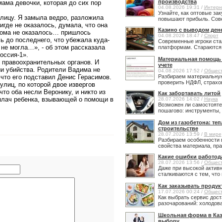
производства
мама девочки, которая до сих пор
04.08.2026 19:31 /
Интерн
Узнайте, как оптовые за
улицу. Я замыла ведро, разложила
повышают прибыль. Сове
игде не оказалось, думала, что она
Казино с выводом ден
 дома не оказалось… пришлось
04.08.2026 18:47 /
Спорт
 до последнего, что убежала куда-
Современные игроки ста
 не могла…», - об этом рассказала
платформам. Стараются н
оссия-1».
Материальная помощь в
 правоохранительных органов. И
учете
и убийства. Родители Вадима не
04.08.2026 17:52 /
Общес
 что его подставил Денис Герасимов.
Разбираем материальную
проверить НДФЛ, страхов
улиц, по которой двое извергов
то оба несли Веронику, и никто из
Как забортавать литой
плач ребенка, взывающей о помощи в
28.07.2026 14:02 /
Наука
Возможен ли самостояте
пошагово: инструменты, 
Дом из газобетона: те
строительстве
28.07.2026 13:59 /
В мире
Разбираем особенности 
свойства материала, прав
Какие ошибки работод
28.07.2026 13:56 /
Общес
Даже при высокой активн
сталкиваются с тем, что 
Как заказывать продук
17.07.2026 00:24 /
Общес
Как выбрать сервис дост
разочарований: холодовая
Школьная форма в Каз
выбору