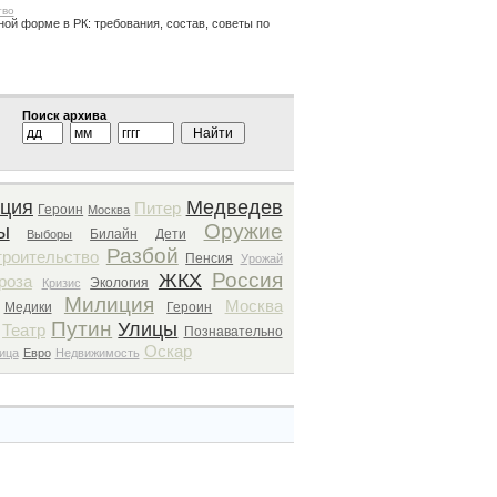
тво
ной форме в РК: требования, состав, советы по
Поиск архива
ция
Медведев
Питер
Героин
Москва
Оружие
ы
Билайн
Дети
Выборы
Разбой
троительство
Пенсия
Урожай
Россия
ЖКХ
роза
Экология
Кризис
Милиция
Москва
Медики
Героин
Путин
Улицы
Театр
Познавательно
Оскар
ица
Евро
Недвижимость