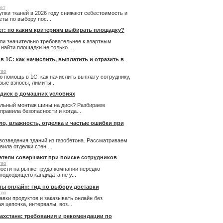
ет
купки тканей в 2026 году снижают себестоимость и
ты по выбору пос...
ег: по каким критериям выбирать площадку?
ли значительно требовательнее к азартным
айти площадки не только ...
 1С: как начислить, выплатить и отразить в
тво
 помощь в 1С: как начислить выплату сотруднику,
ые взносы, лимиты...
 диск в домашних условиях
льный монтаж шины на диск? Разбираем
правила безопасности и когда...
пло, влажность, отделка и частые ошибки при
возведения зданий из газобетона. Рассматриваем
ила отделки стен ...
атели совершают при поиске сотрудников
тво
ости на рынке труда компании нередко
подходящего кандидата не у...
ты онлайн: гид по выбору доставки
тво
авки продуктов и заказывать онлайн без
 цепочка, интервалы, воз...
ахстане: требования и рекомендации по