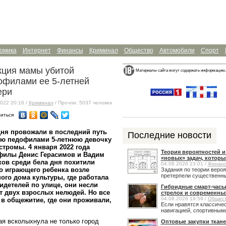
омика
Интернет
Финансы
Криминал
Общество
Автомобили
Спорт
кция мамы убитой
Материалы сайта могут содержать информацию,
офилами ее 5-летней
ери
022 20:16 /
Криминал
/ Прочли: 5037 человек
иться
ня провожали в последний путь
Последние новости
ую педофилами 5-летнюю девочку
стромы. 4 января 2022 года
Теория вероятностей 
филы Денис Герасимов и Вадим
«новых» задач, которы
ов среди бела дня похитили
04.08.2026 23:01 /
Финан
о играющего ребенка возле
Задания по теории веро
претерпели существенные
ого дома культуры, где работала
идетелей по улице, они несли
Гибридные смарт-часы
т двух взрослых нелюдей. Но все
стрелок и современны
04.08.2026 19:59 /
Общес
 в общежитие, где они проживали,
Если нравятся классичес
навигацией, спортивными
ая всколыхнула не только город
Оптовые закупки ткане