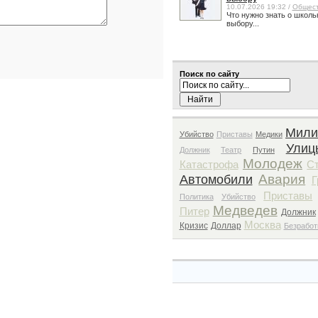
10.07.2026 19:32 /
Общес
Что нужно знать о школь
выбору...
Поиск по сайту
Мили
Убийство
Приставы
Медики
Улиц
Должник
Театр
Путин
Молодеж
Катастрофа
С
Авария
Автомобили
Г
Приставы
Политика
Убийство
Медведев
Питер
Должник
Москва
Кризис
Доллар
Безработ