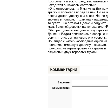
Кострому, а и всю страну, высказалась 
находится в шоковом состоянии:
«Она отпросилась на 5 минут выйти на 
тряпки и побежала вслед за ней. Но ее н
пошла домой, дорогу она знает. Но, ее
звонить в полицию… думала и надеялась
то гулять, но о таком я даже и подумать
мать 5-летней девочки на телеканале «Р
Оба преступника находятся под стражей
Денис, и Вадим признались в совершени
верят, что их сын виновен, они уверены,
Но, видео с камер наблюдения одной из 
несли беспомощную девочку, показало, ч
прохожих не отреагировал на странный 
окружении двух взрослых мужчин.
Комментарии
Ваше имя
Комментарий