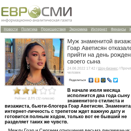
Новости
Политика
Происшествия
Экономика
Интернет
Финансы
Муж знаменитой визаж
Гоар Аветисян отказал
прийти на день рожден
своего сына
24.06.2022 17:42 /
Шоу-бизнес
/ Прочл
человек
Поделиться
В начале июля месяца
исполнится два года сыну
Рейтинг:
2.7
/5 (32 голосов)
знаменитого стилиста и
визажиста, бьюти-блогера Гоар Аветисян. Знаменита
интернет-личность с трепетом ждет важную дату и
готовится полным ходом, только вот ее бывший не
разделяет таких же чувств.
Между Гоар и Сергеем отношения весьма динамичные: