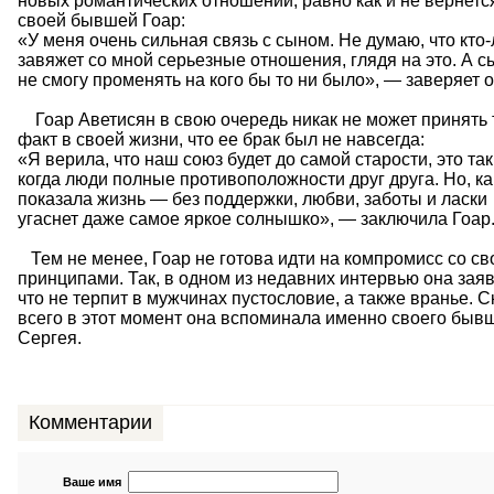
новых романтических отношений, равно как и не вернется
своей бывшей Гоар:
«У меня очень сильная связь с сыном. Не думаю, что кто
завяжет со мной серьезные отношения, глядя на это. А с
не смогу променять на кого бы то ни было», — заверяет о
Гоар Аветисян в свою очередь никак не может принять 
факт в своей жизни, что ее брак был не навсегда:
«Я верила, что наш союз будет до самой старости, это так
когда люди полные противоположности друг друга. Но, ка
показала жизнь — без поддержки, любви, заботы и ласки
угаснет даже самое яркое солнышко», — заключила Гоар
Тем не менее, Гоар не готова идти на компромисс со с
принципами. Так, в одном из недавних интервью она заяв
что не терпит в мужчинах пустословие, а также вранье. 
всего в этот момент она вспоминала именно своего быв
Сергея.
Комментарии
Ваше имя