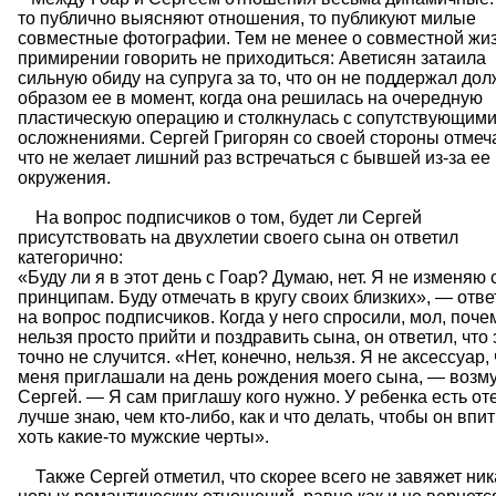
то публично выясняют отношения, то публикуют милые
совместные фотографии. Тем не менее о совместной жиз
примирении говорить не приходиться: Аветисян затаила
сильную обиду на супруга за то, что он не поддержал до
образом ее в момент, когда она решилась на очередную
пластическую операцию и столкнулась с сопутствующим
осложнениями. Сергей Григорян со своей стороны отмеча
что не желает лишний раз встречаться с бывшей из-за ее
окружения.
На вопрос подписчиков о том, будет ли Сергей
присутствовать на двухлетии своего сына он ответил
категорично:
«Буду ли я в этот день с Гоар? Думаю, нет. Я не изменяю
принципам. Буду отмечать в кругу своих близких», — отве
на вопрос подписчиков. Когда у него спросили, мол, поче
нельзя просто прийти и поздравить сына, он ответил, что 
точно не случится. «Нет, конечно, нельзя. Я не аксессуар,
меня приглашали на день рождения моего сына, — возм
Сергей. — Я сам приглашу кого нужно. У ребенка есть от
лучше знаю, чем кто-либо, как и что делать, чтобы он впи
хоть какие-то мужские черты».
Также Сергей отметил, что скорее всего не завяжет ник