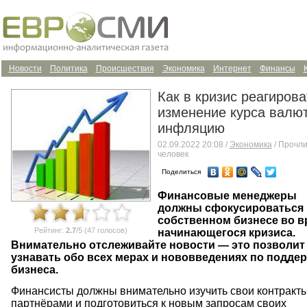
Новости
Политика
Происшествия
Экономика
Интернет
Финансы
Как в кризис реагирова
изменение курса валют
инфляцию
02.09.2022 20:08 /
Экономика
/ Прочли
человек
Поделиться
Финансовые менеджеры
должны сфокусироваться 
собственном бизнесе во в
Рейтинг:
2.7
/5 (47 голосов)
начинающегося кризиса.
Внимательно отслеживайте новости — это позволит
узнавать обо всех мерах и нововведениях по подде
бизнеса.
Финансисты должны внимательно изучить свои контракты
партнёрами и подготовиться к новым запросам своих