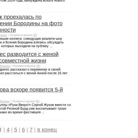
том 2024 года, вынуждена искать нового
к проехалась по
ении Бородины на фото
вности
рнет
/ Комментариев (
0
)
ывшие коллеги, соведущие реалити-шоу
к и Ксения Бородина взялись обсуждать
 которых выходили на публику ...
ес разводится с женой
 совместной жизни
бизнес
/ Комментариев (
0
)
дригес рассказал о переменах в своей
ил расстаться с женой Анной после 16 лет
ова вскоре появится 5-й
бизнес
/ Комментариев (
0
)
руппы «Руки Вверх!» Сергей Жуков вместе со
гой Региной Бурд уже воспитывают троих
ако во время фестиваля ...
3
|
4
|
5
|
6
|
7
|
в конец