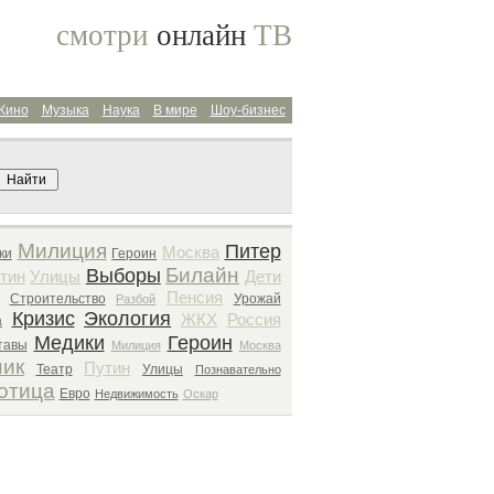
смотри
онлайн
ТВ
Кино
Музыка
Наука
В мире
Шоу-бизнес
Поиск архива
Милиция
Питер
Москва
ки
Героин
Билайн
Выборы
тин
Улицы
Дети
Пенсия
Строительство
Урожай
Разбой
Кризис
Экология
ЖКХ
Россия
а
Медики
Героин
тавы
Милиция
Москва
ик
Путин
Театр
Улицы
Познавательно
отица
Евро
Недвижимость
Оскар