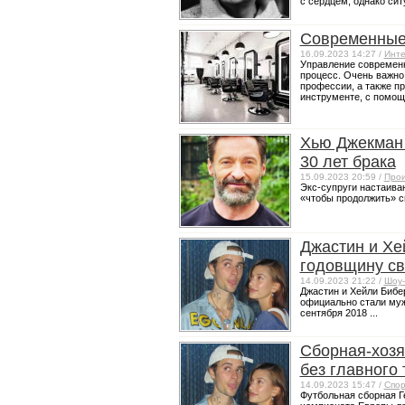
с сердцем, однако ситу
Современные
16.09.2023 14:27 /
Инте
Управление современ
процесс. Очень важно
профессии, а также п
инструменте, с помощь
Хью Джекман 
30 лет брака
15.09.2023 20:59 /
Прои
Экс-супруги настаиваю
«чтобы продолжить» с
Джастин и Хе
годовщину с
14.09.2023 21:22 /
Шоу-
Джастин и Хейли Бибер
официально стали муж
сентября 2018 ...
Сборная-хозя
без главного
14.09.2023 15:47 /
Спор
Футбольная сборная Г