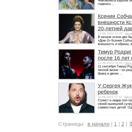
чемпионата Европы ле
главного ...
Ксения Собча
внешности Кс
20-летней да
13.09.2023 21:25 /
Инте
В начале осени две б
«Дом-2» Ксения Собча
внешность и образы, в
Тимур Родриг
после 16 лет
12.09.2023 20:35 /
Шоу-
11 сентября Тимур Ро
личной жизни – он реш
брака и двоих ...
У Сергея Жук
ребенок
11.09.2023 17:11 /
Шоу-
Солист и лидер поп-г
своей нынешней супру
совместных детей. Одн
Страницы:
в начало
|
1
|
2
|