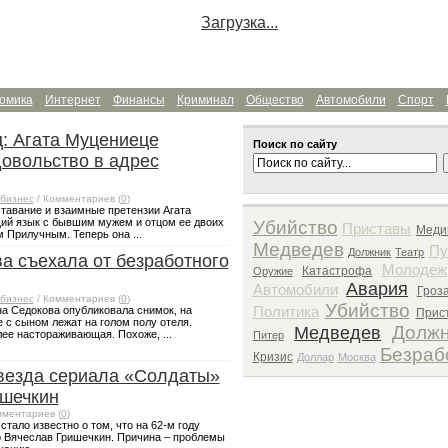
Загрузка...
омика
Интернет
Финансы
Криминал
Общество
Автомобили
Спорт
: Агата Муцениеце
Поиск по сайту
овольство в адрес
бизнес
/ Комментариев (
0
)
тавание и взаимные претензии Агата
ий язык с бывшим мужем и отцом ее двоих
Убийство
Приставы
Меди
 Прилучным. Теперь она ...
Медведев
Пу
Должник
Театр
а съехала от безработного
Молодеж
Катастрофа
Оружие
Авария
Автомобили
Гроз
бизнес
/ Комментариев (
0
)
Убийство
Политика
на Седокова опубликовала снимок, на
Прис
 с сыном лежат на голом полу отеля.
Должн
Медведев
ее настораживающая. Похоже, ...
Питер
Безраб
Кризис
Доллар
Москва
звезда сериала «Солдаты»
ишечкин
мментариев (
0
)
стало известно о том, что на 62-м году
р Вячеслав Гришечкин. Причина – проблемы