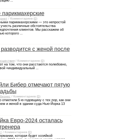
ацию ...
 парикмахерские
рнет
/ Комментариев (
0
)
ными парикмахерскими — это непростой
 учесть различные обстоятельства
редпочтения клиентов. Мы расскажем об
ю которого ...
разводится с женой после
сшествия
/ Комментариев (
0
)
т на том, что они расстаются полюбовно,
вой «индивидуальный ...
йли Бибер отмечают пятую
вадьбы
бизнес
/ Комментариев (
0
)
 отметили 5-ю годовщину с тех пор, как они
ем и женой в здании суда Нью-Йорка 13
йка Евро-2024 осталась
 тренера
т
/ Комментариев (
0
)
ермании, которая будет хозяйкой