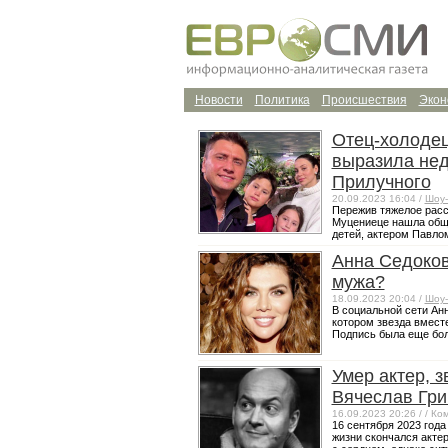
Новости
Политика
Происшествия
Экон
Отец-холодец
выразила нед
Прилучного
20.09.2023 16:04 /
Шоу-
Пережив тяжелое расс
Муцениеце нашла общ
детей, актером Павлом
Анна Седоков
мужа?
18.09.2023 20:04 /
Шоу-
В социальной сети Ан
котором звезда вместе
Подпись была еще бол
Умер актер, 
Вячеслав Гр
16.09.2023 20:26 /
/ Ко
16 сентября 2023 года 
жизни скончался акте