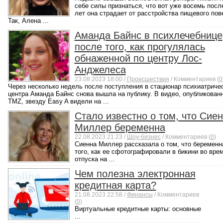
себе силы признаться, что вот уже восемь посл
лет она страдает от расстройства пищевого пов
Так, Алена ...
Аманда Байнс в психлечебнице
после того, как прогулялась
обнаженной по центру Лос-
Анджелеса
23.08.2023 18:00 /
Происшествия
/ Комментариев (
0
Через несколько недель после поступления в стационар психиатриче
центра Аманда Байнс снова вышла на публику. В видео, опубликован
TMZ, звезду Easy A видели на ...
Стало известно о том, что Сие
Миллер беременна
22.08.2023 21:23 /
Шоу-бизнес
/ Комментариев (
0
)
Сиенна Миллер рассказала о том, что беременн
того, как ее сфотографировали в бикини во вре
отпуска на ...
Чем полезна электронная
кредитная карта?
21.08.2023 22:58 /
Финансы
/ Комментариев
(
0
)
Виртуальные кредитные карты: основные
...