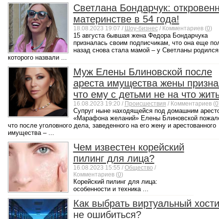
Светлана Бондарчук: откровенн
материнстве в 54 года!
18.08.2023 19:07 /
Шоу-бизнес
/ Комментариев (
0
)
15 августа бывшая жена Федора Бондарчука
призналась своим подписчикам, что она еще по
назад снова стала мамой – у Светланы родился
которого назвали ...
Муж Елены Блиновской после
ареста имущества жены призна
что ему с детьми не на что жит
16.08.2023 19:20 /
Происшествия
/ Комментариев (
0
Супруг ныне находящейся под домашним аресто
«Марафона желаний» Елены Блиновской пожал
что после уголовного дела, заведенного на его жену и арестованного
имущества – ...
Чем известен корейский
пилинг для лица?
16.08.2023 15:55 /
Общество
/
Комментариев (
0
)
Корейский пилинг для лица:
особенности и техника ...
Как выбрать виртуальный хости
не ошибиться?