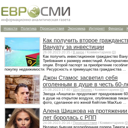
Новости
Политика
Происшествия
Экономика
Интернет
Финансы
Как получить второе гражданст
Вануату за инвестиции
26.08.2023 20:35 /
В мире
/ Комментариев (
0
)
Как получить инвестиционное гражданство Вану
Требования к размеру инвестиций. Альтернатив
опции. Второй паспорт за приобретение гособлиг
покупку недвижимости. Ресурсность и преимущества гражданства ...
Джон Стамос засветил себя
оголенным в душе в честь 60-л
25.08.2023 17:40 /
Шоу-бизнес
/ Комментариев (
0
)
Звезда «Аншлага» продолжает празднование 60
в душе на открытом воздухе, опубликовав пикан
фото, сделанное его женой Кейтлин МакХью ...
Алена Шишкова на протяжении
лет боролась с РПП
24.08.2023 20:16 /
Происшествия
/ Комментариев (
0
Недавно бывшая возлюбленная рэпера Тимати 