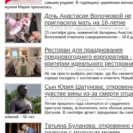
самыми родами. В годовщину церемонии венчан
мужем Мария призналась, ...
Дочь Анастасии Волочковой не
пригласила мать на 18-летие
23.09.2023 20:47 /
Шоу-бизнес
/ Комментариев (
0
)
23 сентября дочь знаменитой балерины Анастас
Волочковой отметила совершеннолетие – 18-й де
Ресторан для празднования
предновогоднего корпоратива -
критерии идеального ресторан
23.09.2023 18:07 /
Экономика
/ Комментариев (
0
)
Не так просто выбрать ресторан, где Вы сможет
хорошо посидеть с коллегами и отметить Новый 
Сын Юрия Шатунова: откровен
чувстве вины из-за смерти отца
22.09.2023 20:55 /
Музыка
/ Комментариев (
0
)
Летом прошлого года скончался от сердечного
приступа певец, исполнитель хита «Белые роз
Шатунов. В сентябре артист праздновал бы сво
юбилей – 50 лет, ...
Татьяна Буланова: откровенно 
разводе с молодым мужем