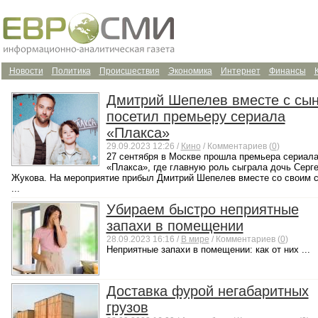
Новости
Политика
Происшествия
Экономика
Интернет
Финансы
Дмитрий Шепелев вместе с сы
посетил премьеру сериала
«Плакса»
29.09.2023 12:26 /
Кино
/ Комментариев (
0
)
27 сентября в Москве прошла премьера сериал
«Плакса», где главную роль сыграла дочь Серг
Жукова. На мероприятие прибыл Дмитрий Шепелев вместе со своим 
...
Убираем быстро неприятные
запахи в помещении
28.09.2023 16:16 /
В мире
/ Комментариев (
0
)
Неприятные запахи в помещении: как от них ...
Доставка фурой негабаритных
грузов