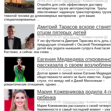
28.09.2023 16:09 /
Автомобили
/ Комментариев (
0
)
Откройте для себя эффективную доставку
негабаритных грузов автотранспортом. Тралы
обеспечивают надежную транспортировку грузов
тяжелой техники до длинномерных материалов - для ваших
специализированных ...
Дмитрий Тарасов вскоре станет
отцом пятерых детей
28.09.2023 15:10 /
Шоу-бизнес
/ Комментариев (
0
)
У экс-футболиста Дмитрия Тарасова есть дочь 
предыдущих отношений с Оксаной Пономаренко.
детей ему родила нынешняя супруга Анастасия
Костенко, а сейчас она снова ...
Евгения Медведева откровенн
рассказала о своем возлюблен
27.09.2023 21:46 /
Спорт
/ Комментариев (
0
)
Долгое время о личной жизни Евгении Медведе
общественности ничего не было известно. Ходи
слухи, что между ней и Даней Милохиным –
романтические отношения, однако ...
Мария Кожевникова родила 4-г
ребенка
25.09.2023 18:35 /
Происшествия
/ Комментариев (
0
Мария Кожевникова рассказала о своей четверт
беременности в самый последний момент – уже