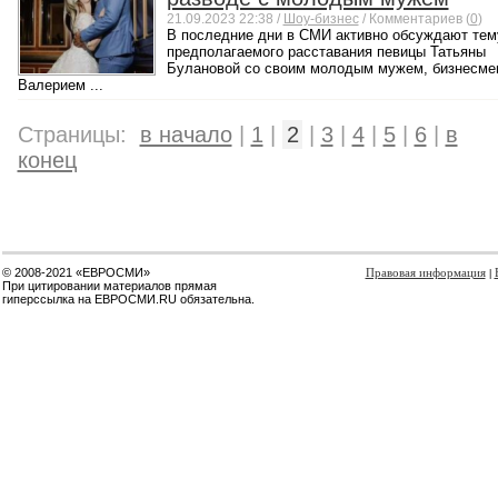
21.09.2023 22:38 /
Шоу-бизнес
/ Комментариев (
0
)
В последние дни в СМИ активно обсуждают тем
предполагаемого расставания певицы Татьяны
Булановой со своим молодым мужем, бизнесме
Валерием ...
Страницы:
в начало
|
1
|
2
|
3
|
4
|
5
|
6
|
в
конец
© 2008-2021 «ЕВРОСМИ»
Правовая информация
|
При цитировании материалов прямая
гиперссылка на ЕВРОСМИ.RU обязательна.