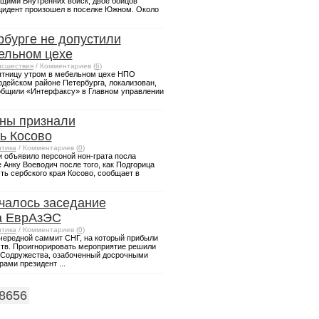
щими Внутренних войск, двое бойцов
цидент произошел в поселке Южном. Около
рбурге не допустили
ельном цехе
сшествия
/ Комментариев (
6
)
ятницу утром в мебельном цехе НПО
рдейском районе Петербурга, локализован,
общили «Интерфаксу» в Главном управлении
ны признали
ь Косово
тика
/ Комментариев (
0
)
 объявило персоной нон-грата посла
 Анку Воеводич после того, как Подгорица
ть сербского края Косово, сообщает в
чалось заседание
а ЕврАзЭС
тика
/ Комментариев (
0
)
чередной саммит СНГ, на который прибыли
ств. Проигнорировать мероприятие решили
 Содружества, озабоченный досрочными
ами президент ...
8656