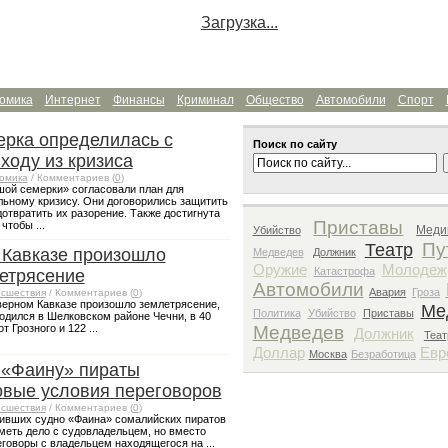
Загрузка...
омика
Интернет
Финансы
Криминал
Общество
Автомобили
Спорт
рка определилась с
Поиск по сайту
ходу из кризиса
омика
/ Комментариев (
0
)
ой семерки» согласовали план для
льному кризису. Они договорились защитить
отвратить их разорение. Также достигнута
Приставы
чтобы ...
Меди
Убийство
Пу
Театр
 Кавказе произошло
Медведев
Должник
Оружие
Молодеж
Катастрофа
етрясение
Автомобили
Авария
Гроза
сшествия
/ Комментариев (
0
)
верном Кавказе произошло землетрясение,
Ме
Политика
Убийство
Приставы
одился в Шелковском районе Чечни, в 40
т Грозного и 122 ...
Медведев
Должник
Теат
Доллар
Евр
Москва
Безработица
 «Фаину» пираты
вые условия переговоров
сшествия
/ Комментариев (
0
)
ивших судно «Фаина» сомалийских пиратов
иметь дело с судовладельцем, но вместо
еговоры с владельцем находящегося на ...