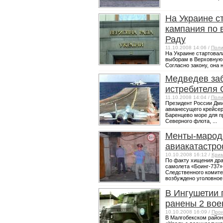
На Украине с
кампания по 
Раду
11.10.2008 14:06 /
Поли
На Украине стартовал
выборам в Верховную 
Согласно закону, она 
Медведев заб
истребителя 
11.10.2008 14:04 /
Поли
Президент России Дми
авианесущего крейсер
Баренцево море для п
Северного флота, ...
Менты-марод
авиакатастр
10.10.2008 16:12 /
Кри
По факту хищения дра
самолета «Боинг-737»
Следственного комите
возбуждено уголовное .
В Ингушетии 
ранены 2 во
10.10.2008 16:09 /
Прои
В Малгобекском район