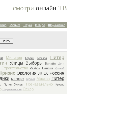
смотри
онлайн
ТВ
Кино
Музыка
Наука
В мире
Шоу-бизнес
Поиск архива
Питер
Милиция
ки
Героин
Москва
тин
Улицы
Выборы
Билайн
Дети
Строительство
Разбой
Пенсия
Урожай
Кризис
Экология
ЖКХ
Россия
дики
Питер
Москва
Милиция
Героин
Познавательно
Улицы
р
Путин
Кризис
о
Оскар
Недвижимость