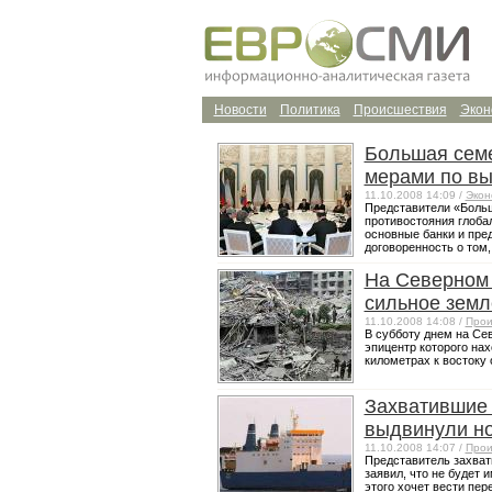
Новости
Политика
Происшествия
Экон
Большая семе
мерами по вы
11.10.2008 14:09 /
Экон
Представители «Больш
противостояния глоба
основные банки и пред
договоренность о том, 
На Северном
сильное земл
11.10.2008 14:08 /
Прои
В субботу днем на Се
эпицентр которого нах
километрах к востоку о
Захватившие
выдвинули но
11.10.2008 14:07 /
Прои
Представитель захват
заявил, что не будет 
этого хочет вести пер