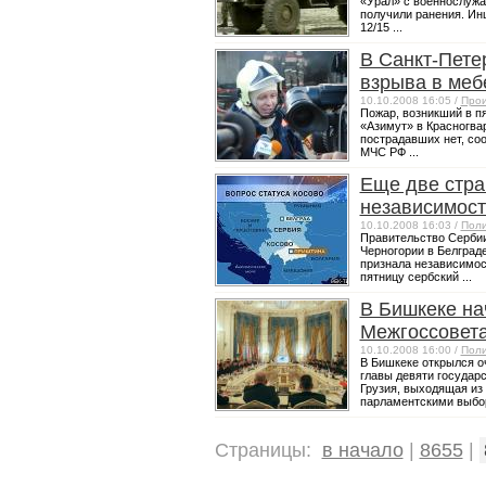
«Урал» с военнослужа
получили ранения. Ин
12/15 ...
В Санкт-Пете
взрыва в меб
10.10.2008 16:05 /
Прои
Пожар, возникший в п
«Азимут» в Красногва
пострадавших нет, со
МЧС РФ ...
Еще две стра
независимост
10.10.2008 16:03 /
Поли
Правительство Сербии
Черногории в Белграде
признала независимос
пятницу сербский ...
В Бишкеке на
Межгоссовет
10.10.2008 16:00 /
Поли
В Бишкеке открылся о
главы девяти государ
Грузия, выходящая из
парламентскими выбор
Страницы:
в начало
|
8655
|