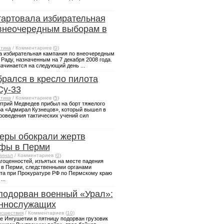
тартовала избирательная
внеочередным выборам в
тика
/ Комментариев (
0
)
а избирательная кампания по внеочередным
Раду, назначенным на 7 декабря 2008 года.
начинается на следующий день ...
рался в кресло пилота
Су-33
тика
/ Комментариев (
5
)
трий Медведев прибыл на борт тяжелого
а «Адмирал Кузнецов», который вышел в
роведения тактических учений сил
еры обокрали жертв
офы в Перми
минал
/ Комментариев (
0
)
гоценностей, изъятых на месте падения
 в Перми, следственными органами
та при Прокуратуре РФ по Пермскому краю
..
подорван военный «Урал»:
еннослужащих
сшествия
/ Комментариев (
10
)
е Ингушетии в пятницу подорван грузовик