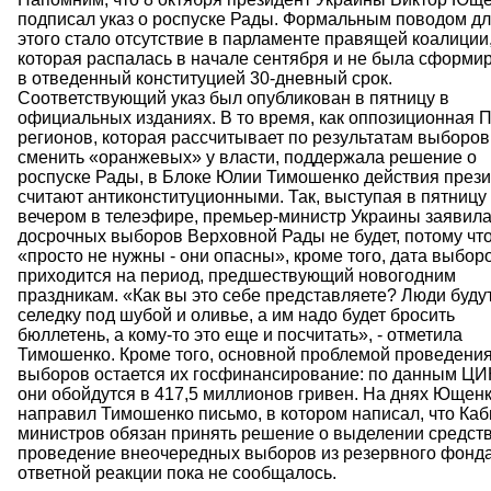
подписал указ о роспуске Рады. Формальным поводом д
этого стало отсутствие в парламенте правящей коалиции
которая распалась в начале сентября и не была сформи
в отведенный конституцией 30-дневный срок.
Соответствующий указ был опубликован в пятницу в
официальных изданиях. В то время, как оппозиционная 
регионов, которая рассчитывает по результатам выборов
сменить «оранжевых» у власти, поддержала решение о
роспуске Рады, в Блоке Юлии Тимошенко действия през
считают антиконституционными. Так, выступая в пятницу
вечером в телеэфире, премьер-министр Украины заявила,
досрочных выборов Верховной Рады не будет, потому что
«просто не нужны - они опасны», кроме того, дата выбор
приходится на период, предшествующий новогодним
праздникам. «Как вы это себе представляете? Люди будут
селедку под шубой и оливье, а им надо будет бросить
бюллетень, а кому-то это еще и посчитать», - отметила
Тимошенко. Кроме того, основной проблемой проведени
выборов остается их госфинансирование: по данным ЦИ
они обойдутся в 417,5 миллионов гривен. На днях Ющен
направил Тимошенко письмо, в котором написал, что Каб
министров обязан принять решение о выделении средств
проведение внеочередных выборов из резервного фонда
ответной реакции пока не сообщалось.