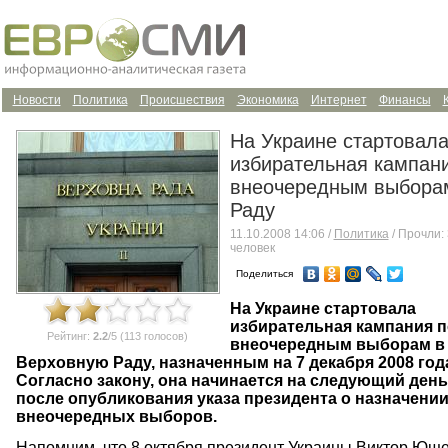
Новости
Политика
Происшествия
Экономика
Интернет
Финансы
На Украине стартовал
избирательная кампан
внеочередным выбора
Раду
11.10.2008 14:06 /
Политика
/ Прочли:
человек
Поделиться
На Украине стартовала
избирательная кампания п
Рейтинг:
2.2
/5 (113 голосов)
внеочередным выборам в
Верховную Раду, назначенным на 7 декабря 2008 год
Согласно закону, она начинается на следующий день
после опубликования указа президента о назначени
внеочередных выборов.
Напомним, что 8 октября президент Украины Виктор Ющ