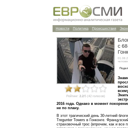
Новости
Политика
Происшествия
Экон
Бло
с 68
Гон
01.08.2
челове
Подел
Знам
прос
восх
всему
Энигм
Рейтинг:
2.2
/5 (42 голосов)
экст
2016 года. Однако в момент покорени
не по плану.
В этот трагический день 30-летний блог
Tregunter Towers в Гонконге. Французски
страховочный трос (впрочем, как и все