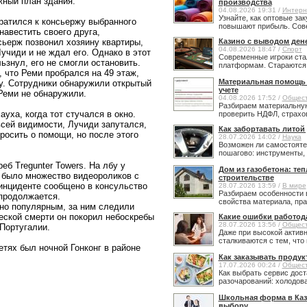
жный план здания.
производства
04.08.2026 19:31 /
Интерн
Узнайте, как оптовые за
ратился к консьержу выбранного
повышают прибыль. Сове
навестить своего друга,
сьерж позвонил хозяину квартиры,
Казино с выводом ден
04.08.2026 18:47 /
Спорт
Лучиди и не ждал его. Однако в этот
Современные игроки ста
ьзнул, его не смогли остановить.
платформам. Стараются н
 что Реми пробрался на 49 этаж,
Материальная помощь в
у. Сотрудники обнаружили открытый
учете
Реми не обнаружили.
04.08.2026 17:52 /
Общес
Разбираем материальную
уха, когда тот стучался в окно.
проверить НДФЛ, страхов
сей видимости, Лучиди запутался,
Как забортавать литой
росить о помощи, но после этого
28.07.2026 14:02 /
Наука
Возможен ли самостояте
пошагово: инструменты, 
еб Tregunter Towers. На лбу у
Дом из газобетона: те
 было множество видеороликов с
строительстве
инциденте сообщено в консульство
28.07.2026 13:59 /
В мире
Разбираем особенности 
продолжается.
свойства материала, прав
но популярным, за ним следили
еской смерти он покорил небоскребы
Какие ошибки работод
28.07.2026 13:56 /
Общес
Португалии.
Даже при высокой активн
сталкиваются с тем, что 
тях был ночной Гонконг в районе
Как заказывать продук
17.07.2026 00:24 /
Общес
Как выбрать сервис дост
разочарований: холодовая
Школьная форма в Каз
выбору