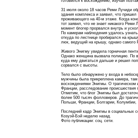
готовился к восхождению, изучая поэта
31 июля около 18 часов Реми Лучиди об
здания комплекса и заявил, что пришел 
проживающего на 40-м этаже. Когда кон
тот заявил, что не знает никакого Реми 
момент блогер прорвался внутрь и ускол
По камерам наблюдения удалось узнать,
откуда по лестнице пробирался на крыш
люк, ведущий на крышу, однако самого 
Живого Энигму увидела горничная пентха
Однако женщина вызвала полицию. По в
куда ему двигаться дальше и решил поп
сорвался с высоты.
Тело было обнаружено у входа в небоскр
мужчины была прикреплена камера, там
восхождениями Энигмы. О трагическом 
Франции, расследование происшествия 
Отметим, что блог Энигмы был достаточ
более 500 тысяч фолловеров. До трагич
Польши, Франции, Болгарии, Колумбии, 
Последний кадр Энигмы в социальных се
Козуэй-Бэй неделю назад.
Фото публикации: соц. сети.