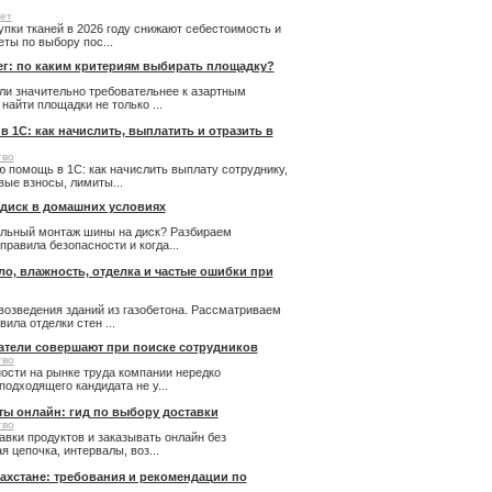
ет
купки тканей в 2026 году снижают себестоимость и
ты по выбору пос...
ег: по каким критериям выбирать площадку?
ли значительно требовательнее к азартным
айти площадки не только ...
 1С: как начислить, выплатить и отразить в
тво
 помощь в 1С: как начислить выплату сотруднику,
ые взносы, лимиты...
 диск в домашних условиях
льный монтаж шины на диск? Разбираем
правила безопасности и когда...
пло, влажность, отделка и частые ошибки при
возведения зданий из газобетона. Рассматриваем
ила отделки стен ...
атели совершают при поиске сотрудников
тво
ости на рынке труда компании нередко
подходящего кандидата не у...
ты онлайн: гид по выбору доставки
тво
авки продуктов и заказывать онлайн без
 цепочка, интервалы, воз...
ахстане: требования и рекомендации по