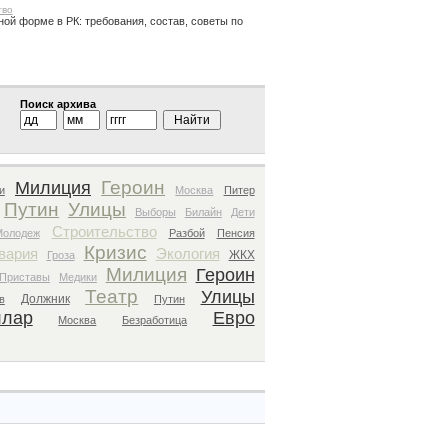
тво
ной форме в РК: требования, состав, советы по
Поиск архива
Героин
Милиция
и
Москва
Питер
Путин
Улицы
Выборы
Билайн
Дети
Строительство
Молодеж
Разбой
Пенсия
Кризис
вария
Экология
ЖКХ
Гроза
Милиция
Героин
Приставы
Медики
Театр
Улицы
Должник
в
Путин
ллар
Евро
Москва
Безработица