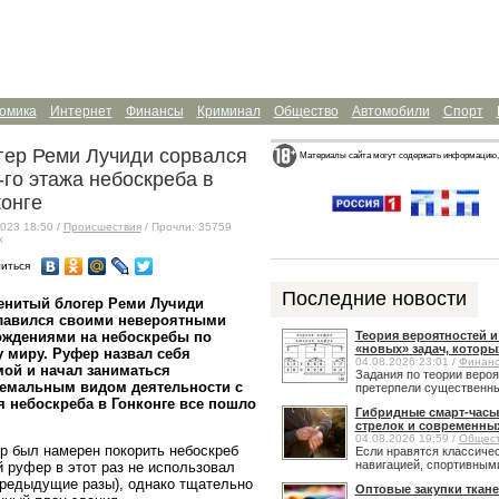
омика
Интернет
Финансы
Криминал
Общество
Автомобили
Спорт
гер Реми Лучиди сорвался
Материалы сайта могут содержать информацию,
-го этажа небоскреба в
конге
023 18:50 /
Происшествия
/ Прочли: 35759
к
иться
Последние новости
енитый блогер Реми Лучиди
лавился своими невероятными
ождениями на небоскребы по
Теория вероятностей 
«новых» задач, которы
 миру. Руфер назвал себя
04.08.2026 23:01 /
Финан
ой и начал заниматься
Задания по теории веро
ремальным видом деятельности с
претерпели существенные
я небоскреба в Гонконге все пошло
Гибридные смарт-часы
стрелок и современны
04.08.2026 19:59 /
Общес
ер был намерен покорить небоскреб
Если нравятся классичес
навигацией, спортивными
й руфер в этот раз не использовал
 предыдущие разы), однако тщательно
Оптовые закупки ткане