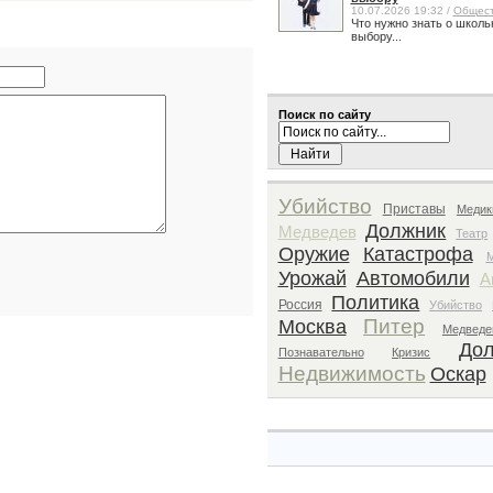
10.07.2026 19:32 /
Общес
Что нужно знать о школь
выбору...
Поиск по сайту
Убийство
Приставы
Медик
Должник
Медведев
Театр
Оружие
Катастрофа
Урожай
Автомобили
А
Политика
Россия
Убийство
Питер
Москва
Медведе
До
Познавательно
Кризис
Недвижимость
Оскар