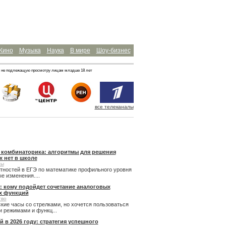
Кино
Музыка
Наука
В мире
Шоу-бизнес
 не подлежащую просмотру лицам младше 18 лет
все телеканалы
и комбинаторика: алгоритмы для решения
х нет в школе
сы
ятностей в ЕГЭ по математике профильного уровня
 изменения....
: кому подойдет сочетание аналоговых
х функций
тво
кие часы со стрелками, но хочется пользоваться
 режимами и функц...
й в 2026 году: стратегия успешного