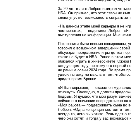
За 20 лет в лиге Леброн выиграл четыр
НБА. Он признал, что этот сезон не был
снова упустил возможность сыграть за 
«На данном этапе моей карьеры я не игр
чемпионатах, — поделился Леброн. «Я 
выступления на конференции. Мне неинт
Поклонники были весьма шокированы, ус
говорил о возможном завершении своей 
обсуждал продолжение игры до тех пор,
также не будет в НБА. Ранее в этом ме
обязался играть в Университете Южной
следующем году, поэтому его первый п
не раньше осени 2024 года. Во время п
удвоил ставку на мысль о том, чтобы ост
придет время Бронни.
«Я был серьезен, — сказал он журналис
отношусь. Очевидно, я должен продолж
бодрым. Я думаю, что мой разум важнее
сейчас его внимание сосредоточено на 
«Моя работа — поддерживать сына во вс
Леброн. «Одна концепция состоит в том,
всегда то, чего вы хотите. Речь идет о 
чего они хотят, и тогда у вас возникают