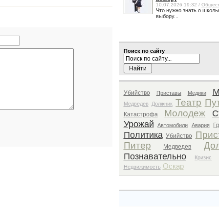
10.07.2026 19:32 /
Общес
Что нужно знать о школь
выбору...
Поиск по сайту
М
Убийство
Приставы
Медики
Театр
Пу
Медведев
Должник
Молодеж
С
Катастрофа
Урожай
Г
Автомобили
Авария
Прис
Политика
Убийство
Питер
До
Медведев
Познавательно
Кризис
Оскар
Недвижимость