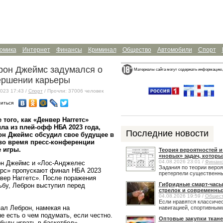
омика
Интернет
Финансы
Криминал
Общество
Автомобили
Спорт
рон Джеймс задумался о
Материалы сайта могут содержать информацию,
ершении карьеры
023 17:43 /
Спорт
/ Прочли: 37006 человек
иться
 того, как «Денвер Наггетс»
а из плей-офф НБА 2023 года,
Последние новости
он Джеймс обсудил свое будущее в
во время пресс-конференции
 игры.
Теория вероятностей 
«новых» задач, которы
04.08.2026 23:01 /
Финан
н Джеймс и «Лос-Анджелес
Задания по теории веро
рс» пропускают финал НБА 2023
претерпели существенные
нвер Наггетс». После поражения
Гибридные смарт-часы
ьбу, Леброн выступил перед
стрелок и современны
04.08.2026 19:59 /
Общес
Если нравятся классичес
ал Леброн, намекая на
навигацией, спортивными
е есть о чем подумать, если честно.
Оптовые закупки ткане
буду играть в баскетбол».