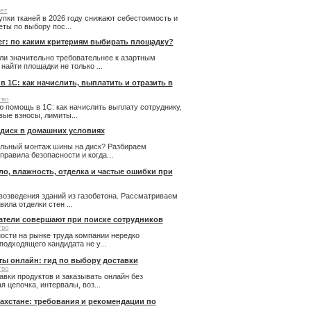
ет
купки тканей в 2026 году снижают себестоимость и
ты по выбору пос...
ег: по каким критериям выбирать площадку?
ли значительно требовательнее к азартным
айти площадки не только ...
 1С: как начислить, выплатить и отразить в
тво
 помощь в 1С: как начислить выплату сотруднику,
ые взносы, лимиты...
 диск в домашних условиях
льный монтаж шины на диск? Разбираем
правила безопасности и когда...
пло, влажность, отделка и частые ошибки при
возведения зданий из газобетона. Рассматриваем
ила отделки стен ...
атели совершают при поиске сотрудников
тво
ости на рынке труда компании нередко
подходящего кандидата не у...
ты онлайн: гид по выбору доставки
тво
авки продуктов и заказывать онлайн без
 цепочка, интервалы, воз...
ахстане: требования и рекомендации по