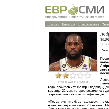
Новости
Политика
Происшествия
Экон
Леб
зав
23.05.2
Подел
После
выбыл
Лебр
лиге 
после
Лебро
Рейтинг:
2.2
/5 (48 голосов)
Лейке
года, проиграв четыре игры подряд «Де
команды 22 мая, которое решило их суд
журналистами на пресс-конференции.
«Посмотрим, что будет дальше», — сказ
потенциальную отставку. «Я не знаю. Мн
Лично мне есть о чем подумать, когда я 