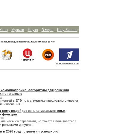
Кино
Музыка
Наука
В мире
Шоу-бизнес
 не подлежащую просмотру лицам младше 18 лет
все телеканалы
и комбинаторика: алгоритмы для решения
х нет в школе
сы
ятностей в ЕГЭ по математике профильного уровня
 изменения....
: кому подойдет сочетание аналоговых
х функций
тво
кие часы со стрелками, но хочется пользоваться
 режимами и функц...
й в 2026 году: стратегия успешного