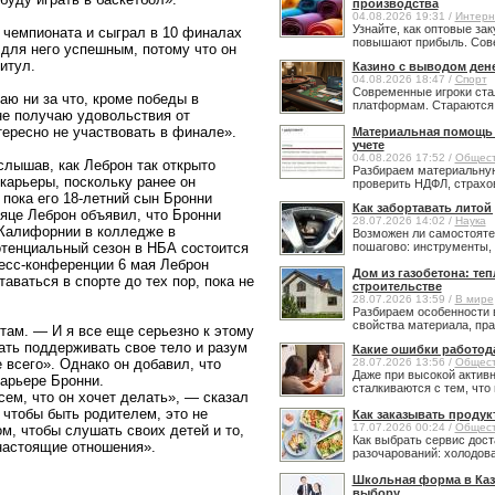
производства
04.08.2026 19:31 /
Интерн
Узнайте, как оптовые за
е чемпионата и сыграл в 10 финалах
повышают прибыль. Сове
 для него успешным, потому что он
титул.
Казино с выводом ден
04.08.2026 18:47 /
Спорт
Современные игроки ста
аю ни за что, кроме победы в
платформам. Стараются н
не получаю удовольствия от
ересно не участвовать в финале».
Материальная помощь в
учете
04.08.2026 17:52 /
Общес
лышав, как Леброн так открыто
Разбираем материальную
карьеры, поскольку ранее он
проверить НДФЛ, страхов
 пока его 18-летний сын Бронни
Как забортавать литой
сяце Леброн объявил, что Бронни
28.07.2026 14:02 /
Наука
 Калифорнии в колледже в
Возможен ли самостояте
отенциальный сезон в НБА состоится
пошагово: инструменты, 
ресс-конференции 6 мая Леброн
Дом из газобетона: те
аваться в спорте до тех пор, пока не
строительстве
28.07.2026 13:59 /
В мире
Разбираем особенности 
свойства материала, прав
там. — И я все еще серьезно к этому
ать поддерживать свое тело и разум
Какие ошибки работод
 всего». Однако он добавил, что
28.07.2026 13:56 /
Общес
Даже при высокой активн
карьере Бронни.
сталкиваются с тем, что 
ем, что он хочет делать», — сказал
 чтобы быть родителем, это не
Как заказывать продук
17.07.2026 00:24 /
Общес
том, чтобы слушать своих детей и то,
Как выбрать сервис дост
 настоящие отношения».
разочарований: холодовая
Школьная форма в Каз
выбору