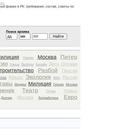
тво
ной форме в РК: требования, состав, советы по
Поиск архива
Питер
илиция
Москва
Героин
тин
Дети
Оружие
Улицы
Выборы
Билайн
Разбой
троительство
Пенсия
Экология
Кризис
Россия
роза
ЖКХ
тавы
Милиция
Медики
Героин
Москва
лжник
Театр
Улицы
Путин
Евро
Москва
Доллар
Безработица