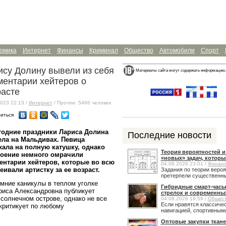
омика
Интернет
Финансы
Криминал
Общество
Автомобили
Спорт
ису Долину вывели из себя
Материалы сайта могут содержать информацию,
ментарии хейтеров о
расте
023 22:13 /
Интернет
/ Прочли: 5466 человек
иться
годние праздники Лариса Долина
Последние новости
ла на Мальдивах. Певица
ала на полную катушку, однако
Теория вероятностей 
роение немного омрачили
«новых» задач, которы
ентарии хейтеров, которые во всю
04.08.2026 23:01 /
Финан
ивали артистку за ее возраст.
Задания по теории веро
претерпели существенные
ние каникулы в теплом уголке
Гибридные смарт-часы
риса Александровна публикует
стрелок и современны
 солнечном острове, однако не все
04.08.2026 19:59 /
Общес
Если нравятся классичес
 критикует по любому
навигацией, спортивными
Оптовые закупки ткане