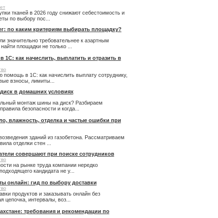
ет
купки тканей в 2026 году снижают себестоимость и
ты по выбору пос...
ег: по каким критериям выбирать площадку?
ли значительно требовательнее к азартным
айти площадки не только ...
 1С: как начислить, выплатить и отразить в
тво
 помощь в 1С: как начислить выплату сотруднику,
ые взносы, лимиты...
 диск в домашних условиях
льный монтаж шины на диск? Разбираем
правила безопасности и когда...
пло, влажность, отделка и частые ошибки при
возведения зданий из газобетона. Рассматриваем
ила отделки стен ...
атели совершают при поиске сотрудников
тво
ости на рынке труда компании нередко
подходящего кандидата не у...
ты онлайн: гид по выбору доставки
тво
авки продуктов и заказывать онлайн без
 цепочка, интервалы, воз...
ахстане: требования и рекомендации по