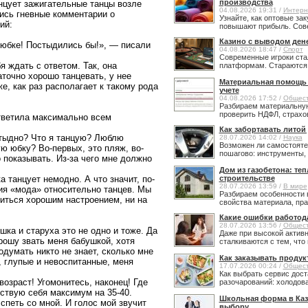
производства
нцует зажигательные танцы возле
04.08.2026 19:31 /
Интерн
лись гневные комментарии о
Узнайте, как оптовые за
ий:
повышают прибыль. Сове
Казино с выводом ден
 юбке! Постыдились бы!», — писали
04.08.2026 18:47 /
Спорт
Современные игроки ста
 ждать с ответом. Так, она
платформам. Стараются н
аточно хорошо танцевать, у нее
Материальная помощь в
е, как раз располагает к такому рода
учете
04.08.2026 17:52 /
Общес
Разбираем материальную
проверить НДФЛ, страхов
ветила максимально всем
Как забортавать литой
тыдно? Что я танцую? Люблю
28.07.2026 14:02 /
Наука
Возможен ли самостояте
ю юбку? Во-первых, это пляж, во-
пошагово: инструменты, 
 показывать. Из-за чего мне должно
Дом из газобетона: те
 танцует немодно. А что значит, по-
строительстве
28.07.2026 13:59 /
В мире
ия «мода» относительно танцев. Мы
Разбираем особенности 
иться хорошим настроением, ни на
свойства материала, прав
Какие ошибки работод
28.07.2026 13:56 /
Общес
ка и старуха это не одно и тоже. Да
Даже при высокой активн
рошу звать меня бабушкой, хотя
сталкиваются с тем, что 
думать никто не знает, сколько мне
Как заказывать продук
ы, глупые и невоспитанные, меня
17.07.2026 00:24 /
Общес
Как выбрать сервис дост
возраст! Угомонитесь, наконец! Где
разочарований: холодовая
вствую себя максимум на 35-40.
Школьная форма в Каз
спеть со мной. И голос мой звучит
выбору