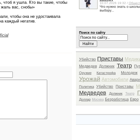
ь, чтоб я ушла. Кто вы такие, чтобы
10.07.2026 19:32 /
Общес
 жаль вас, снобы»
Что нужно знать о школь
выбору...
ли, чтобы она не удостаивала
на каждый негатив.
Поиск по сайту
ficial
Приставы
Медик
Убийство
Театр
Медведев
Должник
Пу
Молодеж
Оружие
Катастрофа
Урожай
Автомобили
Авар
М
Убийство
Приставы
Политика
Медведев
Должник
Театр
Безработица
Евро
Доллар
Москва