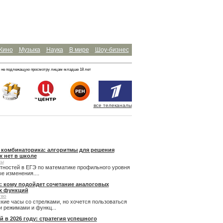
Кино
Музыка
Наука
В мире
Шоу-бизнес
 не подлежащую просмотру лицам младше 18 лет
все телеканалы
и комбинаторика: алгоритмы для решения
х нет в школе
сы
ятностей в ЕГЭ по математике профильного уровня
 изменения....
: кому подойдет сочетание аналоговых
х функций
тво
кие часы со стрелками, но хочется пользоваться
 режимами и функц...
й в 2026 году: стратегия успешного