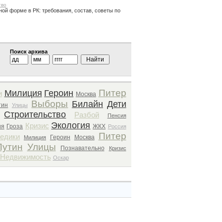
тво
ной форме в РК: требования, состав, советы по
Поиск архива
Питер
Милиция
Героин
и
Москва
Выборы
Билайн
Дети
тин
Улицы
Строительство
Разбой
Пенсия
Экология
Кризис
ия
Гроза
ЖКХ
Россия
Питер
едики
Героин
Москва
Милиция
Путин
Улицы
Познавательно
Кризис
Недвижимость
Оскар