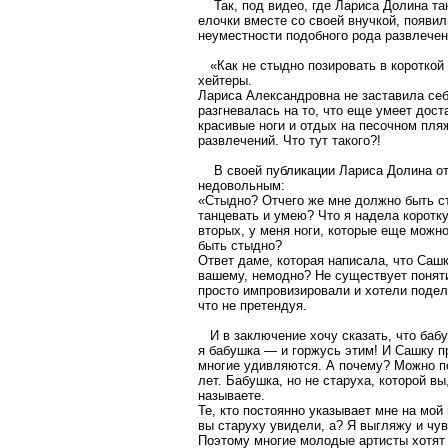
Так, под видео, где Лариса Долина та
елочки вместе со своей внучкой, появи
неуместности подобного рода развлечен
«Как не стыдно позировать в короткой
хейтеры.
Лариса Александровна не заставила себя
разгневалась на то, что еще умеет дост
красивые ноги и отдых на песочном пляж
развлечений. Что тут такого?!
В своей публикации Лариса Долина от
недовольным:
«Стыдно? Отчего же мне должно быть с
танцевать и умею? Что я надела коротку
вторых, у меня ноги, которые еще можно
быть стыдно?
Ответ даме, которая написала, что Сашка
вашему, немодно? Не существует понят
просто импровизировали и хотели подел
что не претендуя.
И в заключение хочу сказать, что бабуш
я бабушка — и горжусь этим! И Сашку п
многие удивляются. А почему? Можно по
лет. Бабушка, но не старуха, которой в
называете.
Те, кто постоянно указывает мне на мой 
вы старуху увидели, а? Я выгляжу и чу
Поэтому многие молодые артисты хотят 