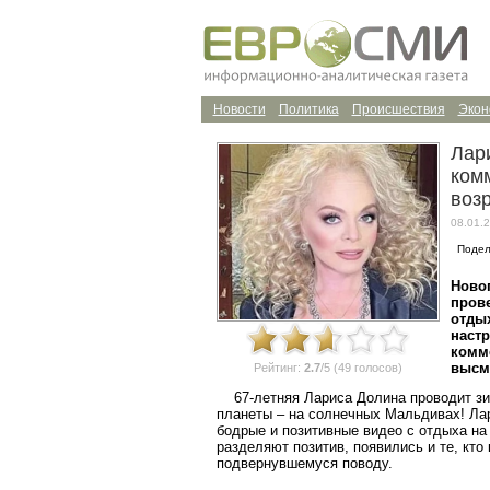
Новости
Политика
Происшествия
Экон
Лар
ком
воз
08.01.2
Подел
Ново
прове
отдых
наст
комм
высме
Рейтинг:
2.7
/5 (49 голосов)
67-летняя Лариса Долина проводит зим
планеты – на солнечных Мальдивах! Ла
бодрые и позитивные видео с отдыха на
разделяют позитив, появились и те, кто
подвернувшемуся поводу.