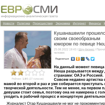
Новости
Политика
Происшествия
Экономика
Интернет
Финансы
Кушанашвили прошелс
своим своеобразным
юмором по певице Ню
25.08.2022 19:43 /
Шоу-бизнес
/ Прочл
человек
Поделиться
На данный момент певица
Нюша разрывается между 
странами: ОАЭ и Россией.
Рейтинг:
1.9
/5 (27 голосов)
Совсем недавно артистка 
мамой во второй и раз и уже собирается приступать 
творческой деятельности. Тем не менее, на первом п
девушки стоит семья, поэтому она не намерена с го
уходить в рабочий процесс и концертную деятельно
Журналист Отар Кушанашвили не мог не прокомментир