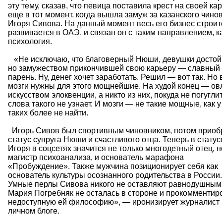
эту тему, сказав, что певица поставила крест на своей ка
еще в тот момент, когда вышла замуж за казанского чино
Игоря Сивова. На данный момент весь его бизнес строит
развивается в ОАЭ, и связан он с таким направлением, к
психология.
«Не исключаю, что благоверный Нюши, девушки достой
но замужеством прикончившей свою карьеру — славный
парень. Ну, денег хочет заработать. Решил — вот так. Но 
мозги нужны для этого мощнейшие. На худой конец — ов
искусством элоквенции, а никто из них, покуда не погуглит
слова такого не узнает. И мозги — не такие мощные, как у
таких более не найти.
Игорь Сивов был спортивным чиновником, потом приоб
статус супруга Нюши и счастливого отца. Теперь в статус
Игоря в соцсетях значится не только многодетный отец, н
магистр психоанализа, и основатель марафона
«Пробуждение». Также мужчина позиционирует себя как
основатель культуры осознанного родительства в России.
Умные перлы Сивова никого не оставляют равнодушным.
Мария Погребняк не осталась в стороне и прокомментир
недоступную ей философию», — иронизирует журналист 
личном блоге.