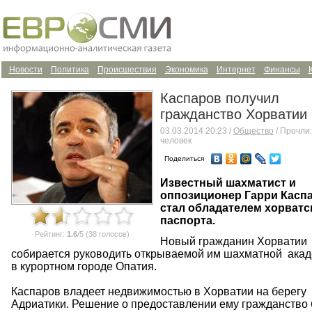
Новости
Политика
Происшествия
Экономика
Интернет
Финансы
Каспаров получил
гражданство Хорватии
03.03.2014 20:23 /
Общество
/ Прочли:
человек
Поделиться
Известный шахматист и
оппозиционер Гарри Касп
стал обладателем хорватс
паспорта.
Рейтинг:
1.6
/5 (38 голосов)
Новый гражданин Хорватии
собирается руководить открываемой им шахматной ака
в курортном городе Опатия.
Каспаров владеет недвижимостью в Хорватии на берегу
Адриатики. Решение о предоставлении ему гражданство