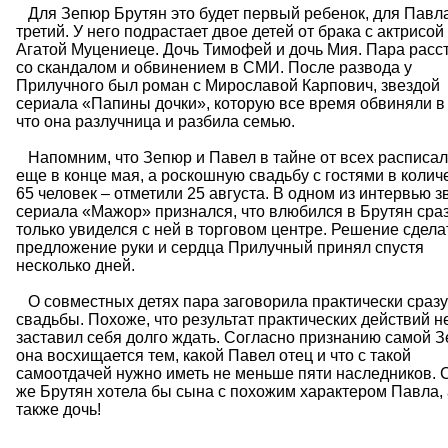
Для Зепюр Брутян это будет первый ребенок, для Павл
третий. У него подрастает двое детей от брака с актрисой
Агатой Муцениеце. Дочь Тимофей и дочь Мия. Пара расс
со скандалом и обвинением в СМИ. После развода у
Прилучного был роман с Мирославой Карпович, звездой
сериала «Папины дочки», которую все время обвиняли в 
что она разлучница и разбила семью.
Напомним, что Зепюр и Павел в тайне от всех расписал
еще в конце мая, а роскошную свадьбу с гостями в колич
65 человек – отметили 25 августа. В одном из интервью з
сериала «Мажор» признался, что влюбился в Брутян сразу
только увиделся с ней в торговом центре. Решение сдела
предложение руки и сердца Прилучный принял спустя
несколько дней.
О совместных детях пара заговорила практически сразу
свадьбы. Похоже, что результат практических действий н
заставил себя долго ждать. Согласно признанию самой З
она восхищается тем, какой Павел отец и что с такой
самоотдачей нужно иметь не меньше пяти наследников. 
же Брутян хотела бы сына с похожим характером Павла, 
также дочь!