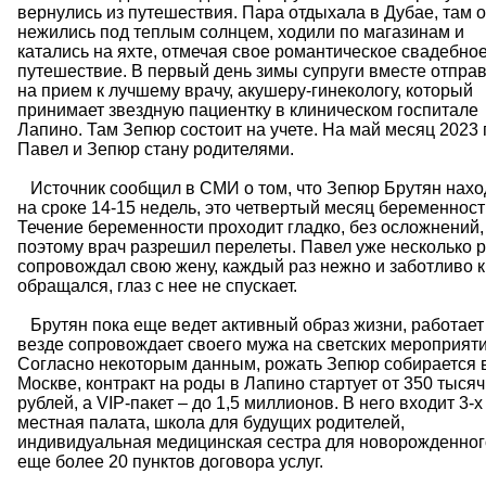
вернулись из путешествия. Пара отдыхала в Дубае, там 
нежились под теплым солнцем, ходили по магазинам и
катались на яхте, отмечая свое романтическое свадебно
путешествие. В первый день зимы супруги вместе отпра
на прием к лучшему врачу, акушеру-гинекологу, который
принимает звездную пациентку в клиническом госпитале
Лапино. Там Зепюр состоит на учете. На май месяц 2023 
Павел и Зепюр стану родителями.
Источник сообщил в СМИ о том, что Зепюр Брутян нахо
на сроке 14-15 недель, это четвертый месяц беременност
Течение беременности проходит гладко, без осложнений,
поэтому врач разрешил перелеты. Павел уже несколько р
сопровождал свою жену, каждый раз нежно и заботливо к
обращался, глаз с нее не спускает.
Брутян пока еще ведет активный образ жизни, работает
везде сопровождает своего мужа на светских мероприяти
Согласно некоторым данным, рожать Зепюр собирается 
Москве, контракт на роды в Лапино стартует от 350 тысяч
рублей, а VIP-пакет – до 1,5 миллионов. В него входит 3-х
местная палата, школа для будущих родителей,
индивидуальная медицинская сестра для новорожденног
еще более 20 пунктов договора услуг.