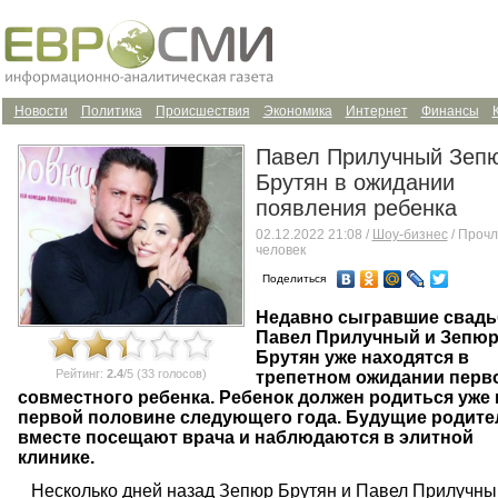
Новости
Политика
Происшествия
Экономика
Интернет
Финансы
Павел Прилучный Зеп
Брутян в ожидании
появления ребенка
02.12.2022 21:08 /
Шоу-бизнес
/ Прочл
человек
Поделиться
Недавно сыгравшие свадь
Павел Прилучный и Зепю
Брутян уже находятся в
Рейтинг:
2.4
/5 (33 голосов)
трепетном ожидании перв
совместного ребенка. Ребенок должен родиться уже 
первой половине следующего года. Будущие родите
вместе посещают врача и наблюдаются в элитной
клинике.
Несколько дней назад Зепюр Брутян и Павел Прилучны