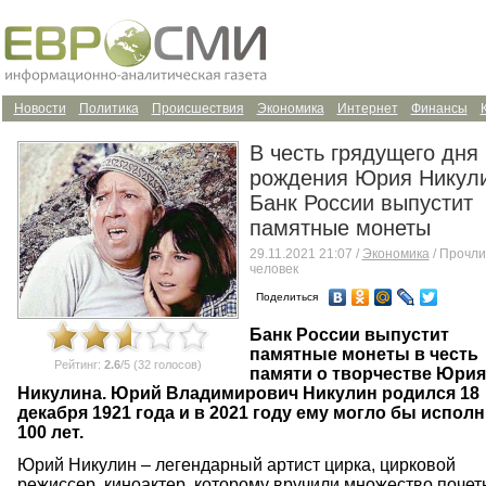
Новости
Политика
Происшествия
Экономика
Интернет
Финансы
В честь грядущего дня
рождения Юрия Никул
Банк России выпустит
памятные монеты
29.11.2021 21:07 /
Экономика
/ Прочли
человек
Поделиться
Банк России выпустит
памятные монеты в честь
Рейтинг:
2.6
/5 (32 голосов)
памяти о творчестве Юрия
Никулина. Юрий Владимирович Никулин родился 18
декабря 1921 года и в 2021 году ему могло бы испол
100 лет.
Юрий Никулин – легендарный артист цирка, цирковой
режиссер, киноактер, которому вручили множество поче