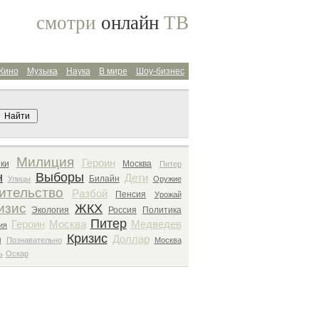
смотри
онлайн
ТВ
Кино
Музыка
Наука
В мире
Шоу-бизнес
Поиск архива
Милиция
Героин
ки
Москва
Питер
н
Выборы
Дети
Билайн
Улицы
Оружие
ительство
Разбой
Пенсия
Урожай
изис
ЖКХ
Экология
Россия
Политика
Питер
Героин
Москва
Медведев
ия
Кризис
Доллар
ы
Познавательно
Москва
ь
Оскар