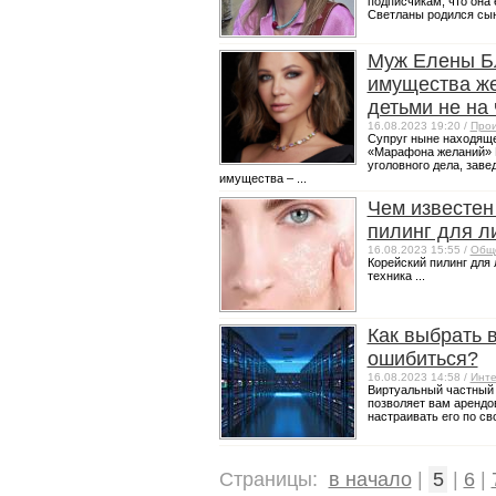
подписчикам, что она 
Светланы родился сын,
Муж Елены Бл
имущества же
детьми не на 
16.08.2023 19:20 /
Прои
Супруг ныне находящ
«Марафона желаний» Е
уголовного дела, заве
имущества – ...
Чем известен
пилинг для л
16.08.2023 15:55 /
Общ
Корейский пилинг для 
техника ...
Как выбрать 
ошибиться?
16.08.2023 14:58 /
Инте
Виртуальный частный с
позволяет вам арендо
настраивать его по сво
Страницы:
в начало
|
5
|
6
|