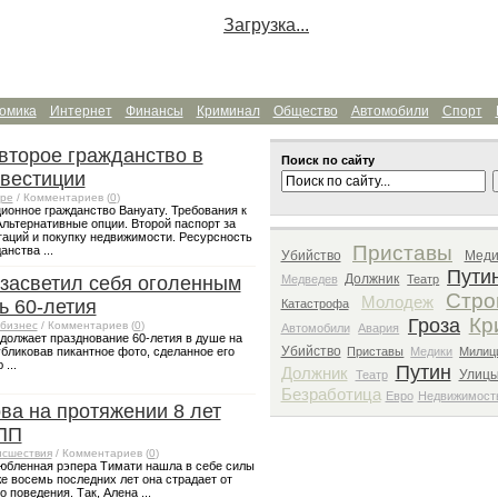
Загрузка...
омика
Интернет
Финансы
Криминал
Общество
Автомобили
Спорт
 второе гражданство в
Поиск по сайту
нвестиции
ре
/ Комментариев (
0
)
ионное гражданство Вануату. Требования к
Альтернативные опции. Второй паспорт за
гаций и покупку недвижимости. Ресурсность
Приставы
нства ...
Убийство
Меди
Пути
Должник
засветил себя оголенным
Медведев
Театр
Стро
Молодеж
ь 60-летия
Катастрофа
Кр
Гроза
бизнес
/ Комментариев (
0
)
Автомобили
Авария
должает празднование 60-летия в душе на
Убийство
бликовав пикантное фото, сделанное его
Приставы
Медики
Милиц
...
Путин
Должник
Улиц
Театр
Безработица
Евро
Недвижимост
а на протяжении 8 лет
РПП
сшествия
/ Комментариев (
0
)
юбленная рэпера Тимати нашла в себе силы
же восемь последних лет она страдает от
 поведения. Так, Алена ...