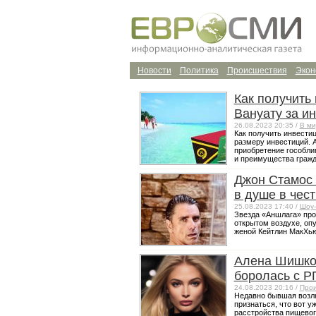
Новости
Политика
Происшествия
Экон
Как получить
Вануату за и
26.08.2023 20:35 /
В ми
Как получить инвестиц
размеру инвестиций. 
приобретение гособли
и преимущества гражда
Джон Стамос 
в душе в чест
25.08.2023 17:40 /
Шоу-
Звезда «Аншлага» про
открытом воздухе, опу
женой Кейтлин МакХью 
Алена Шишков
боролась с 
24.08.2023 20:16 /
Прои
Недавно бывшая возл
признаться, что вот у
расстройства пищевого