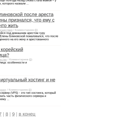
еще полгода назад снова стала мамой – у
 которого назвали ...
иновской после ареста
ны признался, что ему с
что жить
сшествия
/ Комментариев (
0
)
ейся под домашним арестом гуру
лены Блиновской пожаловался, что после
денного на его жену и арестованного
 корейский
ица?
ество
/ Комментариев (
0
)
лица: особенности и
виртуальный хостинг и не
рнет
/ Комментариев (
0
)
ервер (VPS) - это тип хостинга, который
вать часть физического сервера и
ему ...
7
|
8
|
9
|
в конец