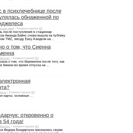
 в психлечебнице после
огулялась обнаженной по
нджелеса
сшествия
/ Комментариев (
0
)
ль после поступления в стационар
тра Аманда Байнс снова вышла на публику.
ом TMZ, звезду Easy A видели на ...
но о том, что Сиенна
менна
бизнес
/ Комментариев (
0
)
ала о том, что беременна после того, как
 бикини во время отпуска на ...
электронная
рта?
ансы
/ Комментариев (
0
)
 карты: основные ...
дарчук: откровенно о
 54 года!
бизнес
/ Комментариев (
0
)
на Федора Бондарчука призналась своим