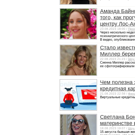
Аманда Байнс
того, как пр
центру Лос-А
23.08.2023 18:00 /
Прои
Через несколько неде
психиатрического цен
В видео, опубликованн
Стало извест
Миллер бере
22.08.2023 21:23 /
Шоу-
Сиенна Миллер рассказ
ее сфотографировали в
Чем полезна 
кредитная ка
21.08.2023 22:58 /
Фин
Виртуальные кредитные
Светлана Бон
материнстве в
18.08.2023 19:07 /
Шоу-
15 августа бывшая же