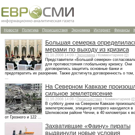
Новости
Политика
Происшествия
Экономика
Интернет
Финансы
Большая семерка определилас
мерами по выходу из кризиса
11.10.2008 14:09 /
Экономика
/ Комментариев (
0
)
Представители «Большой семерки» согласовал
для противостояния глобальному кризису. Они
договорились защитить основные банки и
предотвратить их разорение. Также достигнута договоренность о том,
...
На Северном Кавказе произош
сильное землетрясение
11.10.2008 14:08 /
Происшествия
/ Комментариев (
0
В субботу днем на Северном Кавказе произошл
землетрясение, эпицентр которого находился в
Шелковском районе Чечни, в 40 километрах к в
от Грозного и 122 ...
Захватившие «Фаину» пираты
выдвинули новые условия