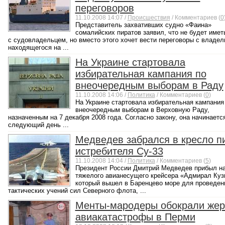
переговоров
11.10.2008 14:07 /
Происшествия
/ Комментариев (
0
Представитель захвативших судно «Фаина»
сомалийских пиратов заявил, что не будет имет
с судовладельцем, но вместо этого хочет вести переговоры с владе
находящегося на ...
На Украине стартовала
избирательная кампания по
внеочередным выборам в Раду
11.10.2008 14:06 /
Политика
/ Комментариев (
0
)
На Украине стартовала избирательная кампания
внеочередным выборам в Верховную Раду,
назначенным на 7 декабря 2008 года. Согласно закону, она начинаетс
следующий день ...
Медведев забрался в кресло п
истребителя Су-33
11.10.2008 14:04 /
Политика
/ Комментариев (
5
)
Президент России Дмитрий Медведев прибыл на
тяжелого авианесущего крейсера «Адмирал Куз
который вышел в Баренцево море для проведен
тактических учений сил Северного флота, ...
Менты-мародеры обокрали жер
авиакатастрофы в Перми