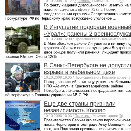
10.10.2008 16:12 /
Криминал
/ Комментариев (
0
)
По факту хищения драгоценностей, изъятых на 
падения самолета «Боинг-737» в Перми,
следственными органами Следственного комите
Прокуратуре РФ по Пермскому краю возбуждено уголовное ...
В Ингушетии подорван военны
«Урал»: ранены 2 военнослуж
10.10.2008 16:09 /
Происшествия
/ Комментариев (
1
В Малгобекском районе Ингушетии в пятницу по
грузовик «Урал» с военнослужащими Внутренних
двое бойцов получили ранения. Инцидент произ
поселке Южном. Около 12/15 ...
В Санкт-Петербурге не допусти
взрыва в мебельном цехе
10.10.2008 16:05 /
Происшествия
/ Комментариев (
6
Пожар, возникший в пятницу утром в мебельном
НПО «Азимут» в Красногвардейском районе
Петербурга, локализован, пострадавших нет, с
«Интерфаксу» в Главном управлении МЧС РФ ...
Еще две страны признали
независимость Косово
10.10.2008 16:03 /
Политика
/ Комментариев (
0
)
Правительство Сербии объявило персоной нон-г
посла Черногории в Белграде Анку Воеводич п
того, как Подгорица признала независимость се