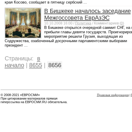
края Косово, сообщает в пятницу сербский ...
В Бишкеке началось заседание
Межгоссовета ЕврАзЭС
10.10.2008 16:00 /
Политика
/ Комментариев (
0
)
В Бишкеке открылся очередной саммит СНГ, на 
прибыли главы девяти государств. Проигнориро
мероприятие решили Грузия, выходящая из
Содружества, озабоченный досрочными парламентскими выборами
президент ...
Страницы:
в
начало
|
8655
|
8656
© 2008-2021 «ЕВРОСМИ»
Правовая информация
|
При цитировании материалов прямая
гиперссылка на ЕВРОСМИ.RU обязательна.