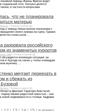
 покойной певицы Жанны Фриске ведет
в социальной сети. Наталья делится
 жизни, в частности вопросами
ась, что не планировала
овиться матерью
бизнес
/ Комментариев (
0
)
нца у певицы Нюши многие поклонники с
звращения своего кумира на сцену. Однако
ртистка снова ушла ...
ла разорвала российского
ном из знаменитых курортов
сшествия
/ Комментариев (
0
)
И обсуждается вопиющая ситуация: на
ртов в Хургаде на глазах у толпы очевидцев
ала мужчину. ...
стенко мечтает переехать в
ом и сбежать из
 Бузовой
бизнес
/ Комментариев (
0
)
тболиста Дмитрия Тарасова Анастасия
с подписчиками радостной новостью – она
а новой недвижимости в столице. Кадрами
|
12
|
13
|
14
|
15
|
в конец