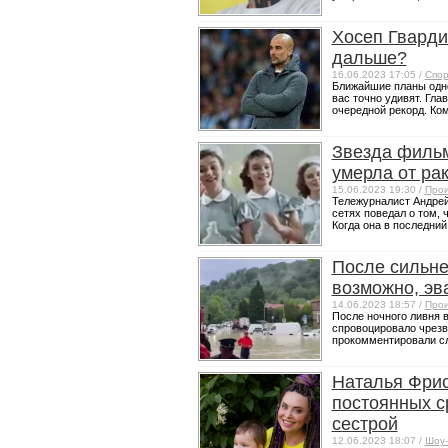
Хосеп Гвардио
дальше?
16.06.2023 17:05 /
Спор
Ближайшие планы одно
вас точно удивят. Гл
очередной рекорд. Ком
Звезда фильм
умерла от рак
15.06.2023 19:30 /
Прои
Тележурналист Андрей
сетях поведал о том, 
Когда она в последний 
После сильне
возможно, эв
14.06.2023 18:57 /
Прои
После ночного ливня в
спровоцировало чрезв
прокомментировали сл
Наталья Фрис
постоянных с
сестрой
12.06.2023 18:07 /
Шоу-