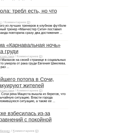
ла: требл есть, но что
т
/ Комментариев (
0
)
го из лучших тренеров в клубном футболе
авный тренер «Манчестер Сити» поставил
анда повторила сразу два достижения ...
а «Карнавальная ночь»
а груди
сшествия
/ Комментариев (
0
)
 Малахов на своей странице в социальных
что умерла от рака груди Евгения Шмелева.
раз ...
йшего потопа в Сочи,
акуируют жителей
сшествия
/ Комментариев (
0
)
 Сочи река Мацеста вышла из берегов, что
ычайную ситуацию. Власти города
ожившуюся ситуацию, а также ее ...
ке взбесилась из-за
равнений с покойной
бизнес
/ Комментариев (
0
)