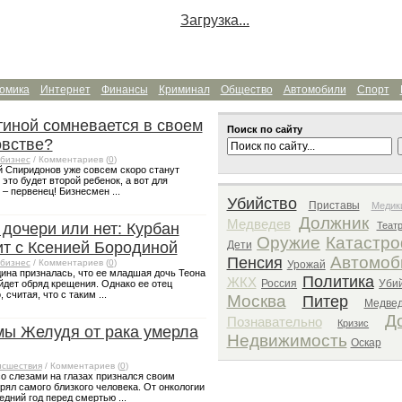
Загрузка...
омика
Интернет
Финансы
Криминал
Общество
Автомобили
Спорт
иной сомневается в своем
Поиск по сайту
овстве?
бизнес
/ Комментариев (
0
)
й Спиридонов уже совсем скоро станут
это будет второй ребенок, а вот для
– первенец! Бизнесмен ...
Убийство
Приставы
Медик
Должник
Медведев
 дочери или нет: Курбан
Теат
Оружие
Катастр
т с Ксенией Бородиной
Дети
Автомоб
Пенсия
бизнес
/ Комментариев (
0
)
Урожай
ина призналась, что ее младшая дочь Теона
Политика
ЖКХ
Россия
Уби
йдет обряд крещения. Однако ее отец
считая, что с таким ...
Москва
Питер
Медве
Д
Познавательно
Кризис
мы Желудя от рака умерла
Недвижимость
Оскар
сшествия
/ Комментариев (
0
)
о слезами на глазах признался своим
рял самого близкого человека. От онкологии
едний год перед смертью ...