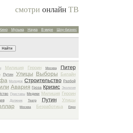
смотри
онлайн
ТВ
Кино
Музыка
Наука
В мире
Шоу-бизнес
Поиск архива
Питер
Милиция
Героин
и
Москва
Улицы
Выборы
Билайн
Путин
р
офа
Строительство
Разбой
Молодеж
или
Авария
Кризис
Гроза
Экология
Милиция
Героин
йство
Медики
Приставы
Путин
Улицы
дев
Должник
Театр
оллар
Безработица
Москва
Евро