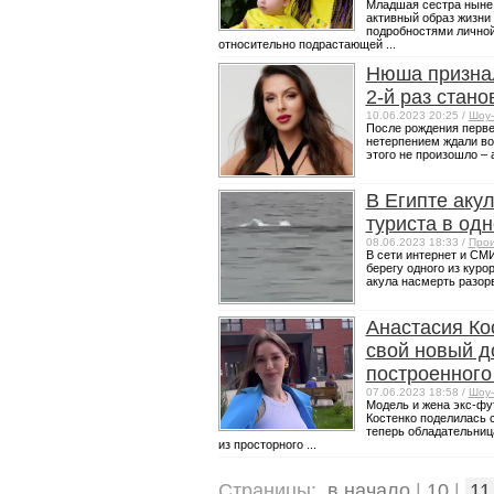
Младшая сестра ныне
активный образ жизни 
подробностями личной
относительно подрастающей ...
Нюша признал
2-й раз стан
10.06.2023 20:25 /
Шоу-
После рождения перве
нетерпением ждали во
этого не произошло – а
В Египте аку
туриста в од
08.06.2023 18:33 /
Прои
В сети интернет и СМ
берегу одного из куро
акула насмерть разорв
Анастасия Ко
свой новый д
построенного
07.06.2023 18:58 /
Шоу-
Модель и жена экс-фу
Костенко поделилась 
теперь обладательниц
из просторного ...
Страницы:
в начало
|
10
|
11