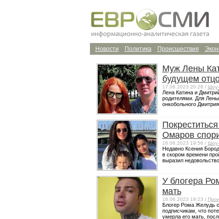
Новости
Политика
Происшествия
Экон
Муж Лены Кат
будущем отц
17.06.2023 20:28 /
Шоу-
Лена Катина и Дмитри
родителями. Для Лены 
онкобольного Дмитрия 
Покреститься
Омаров спори
16.06.2023 19:56 /
Шоу-
Недавно Ксения Бород
в скором времени про
выразил недовольство, 
У блогера Ро
мать
16.06.2023 19:23 /
Прои
Блогер Рома Желудь с
подписчикам, что поте
умерла его мать, посл