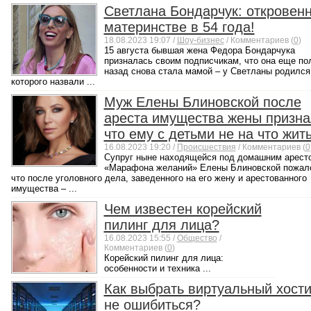
Светлана Бондарчук: откровенн
материнстве в 54 года!
18.08.2023 19:07 /
Шоу-бизнес
/ Комментариев (
0
)
15 августа бывшая жена Федора Бондарчука
призналась своим подписчикам, что она еще по
назад снова стала мамой – у Светланы родился
которого назвали ...
Муж Елены Блиновской после
ареста имущества жены призна
что ему с детьми не на что жит
16.08.2023 19:20 /
Происшествия
/ Комментариев (
0
Супруг ныне находящейся под домашним аресто
«Марафона желаний» Елены Блиновской пожал
что после уголовного дела, заведенного на его жену и арестованного
имущества – ...
Чем известен корейский
пилинг для лица?
16.08.2023 15:55 /
Общество
/
Комментариев (
0
)
Корейский пилинг для лица:
особенности и техника ...
Как выбрать виртуальный хости
не ошибиться?