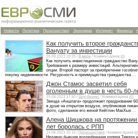
Новости
Политика
Происшествия
Экономика
Интернет
Финансы
Как получить второе гражданст
Вануату за инвестиции
26.08.2023 20:35 /
В мире
/ Комментариев (
0
)
Как получить инвестиционное гражданство Вану
Требования к размеру инвестиций. Альтернатив
опции. Второй паспорт за приобретение гособлиг
покупку недвижимости. Ресурсность и преимущества гражданства ...
Джон Стамос засветил себя
оголенным в душе в честь 60-л
25.08.2023 17:40 /
Шоу-бизнес
/ Комментариев (
0
)
Звезда «Аншлага» продолжает празднование 60
в душе на открытом воздухе, опубликовав пикан
фото, сделанное его женой Кейтлин МакХью ...
Алена Шишкова на протяжении
лет боролась с РПП
24.08.2023 20:16 /
Происшествия
/ Комментариев (
0
Недавно бывшая возлюбленная рэпера Тимати 