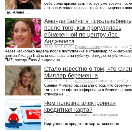
себе силы признаться, что вот уже восемь посл
лет она страдает от расстройства пищевого пов
Так, Алена ...
Аманда Байнс в психлечебнице
после того, как прогулялась
обнаженной по центру Лос-
Анджелеса
23.08.2023 18:00 /
Происшествия
/ Комментариев (
0
Через несколько недель после поступления в стационар психиатриче
центра Аманда Байнс снова вышла на публику. В видео, опубликован
TMZ, звезду Easy A видели на ...
Стало известно о том, что Сие
Миллер беременна
22.08.2023 21:23 /
Шоу-бизнес
/ Комментариев (
0
)
Сиенна Миллер рассказала о том, что беременн
того, как ее сфотографировали в бикини во вре
отпуска на ...
Чем полезна электронная
кредитная карта?
21.08.2023 22:58 /
Финансы
/ Комментариев
(
0
)
Виртуальные кредитные карты: основные
...