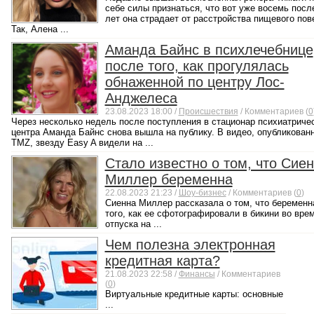
себе силы признаться, что вот уже восемь посл
лет она страдает от расстройства пищевого пов
Так, Алена ...
Аманда Байнс в психлечебнице
после того, как прогулялась
обнаженной по центру Лос-
Анджелеса
23.08.2023 18:00 /
Происшествия
/ Комментариев (
0
Через несколько недель после поступления в стационар психиатриче
центра Аманда Байнс снова вышла на публику. В видео, опубликован
TMZ, звезду Easy A видели на ...
Стало известно о том, что Сие
Миллер беременна
22.08.2023 21:23 /
Шоу-бизнес
/ Комментариев (
0
)
Сиенна Миллер рассказала о том, что беременн
того, как ее сфотографировали в бикини во вре
отпуска на ...
Чем полезна электронная
кредитная карта?
21.08.2023 22:58 /
Финансы
/ Комментариев
(
0
)
Виртуальные кредитные карты: основные
...