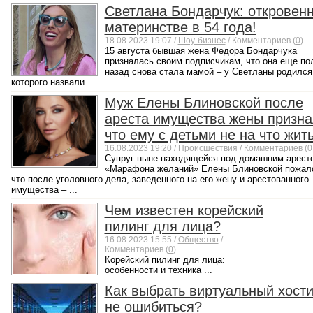
Светлана Бондарчук: откровенн
материнстве в 54 года!
18.08.2023 19:07 /
Шоу-бизнес
/ Комментариев (
0
)
15 августа бывшая жена Федора Бондарчука
призналась своим подписчикам, что она еще по
назад снова стала мамой – у Светланы родился
которого назвали ...
Муж Елены Блиновской после
ареста имущества жены призна
что ему с детьми не на что жит
16.08.2023 19:20 /
Происшествия
/ Комментариев (
0
Супруг ныне находящейся под домашним аресто
«Марафона желаний» Елены Блиновской пожал
что после уголовного дела, заведенного на его жену и арестованного
имущества – ...
Чем известен корейский
пилинг для лица?
16.08.2023 15:55 /
Общество
/
Комментариев (
0
)
Корейский пилинг для лица:
особенности и техника ...
Как выбрать виртуальный хости
не ошибиться?