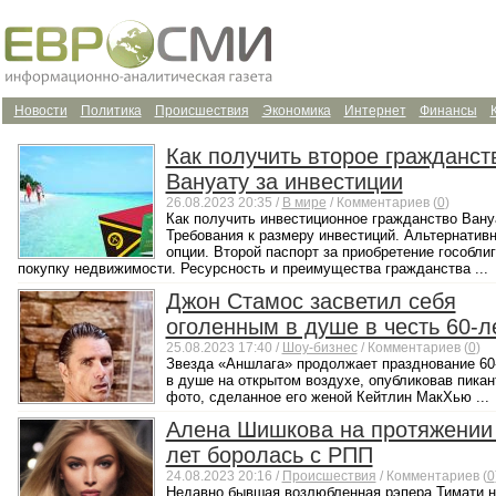
Новости
Политика
Происшествия
Экономика
Интернет
Финансы
Как получить второе гражданст
Вануату за инвестиции
26.08.2023 20:35 /
В мире
/ Комментариев (
0
)
Как получить инвестиционное гражданство Вану
Требования к размеру инвестиций. Альтернатив
опции. Второй паспорт за приобретение гособлиг
покупку недвижимости. Ресурсность и преимущества гражданства ...
Джон Стамос засветил себя
оголенным в душе в честь 60-л
25.08.2023 17:40 /
Шоу-бизнес
/ Комментариев (
0
)
Звезда «Аншлага» продолжает празднование 60
в душе на открытом воздухе, опубликовав пикан
фото, сделанное его женой Кейтлин МакХью ...
Алена Шишкова на протяжении
лет боролась с РПП
24.08.2023 20:16 /
Происшествия
/ Комментариев (
0
Недавно бывшая возлюбленная рэпера Тимати 