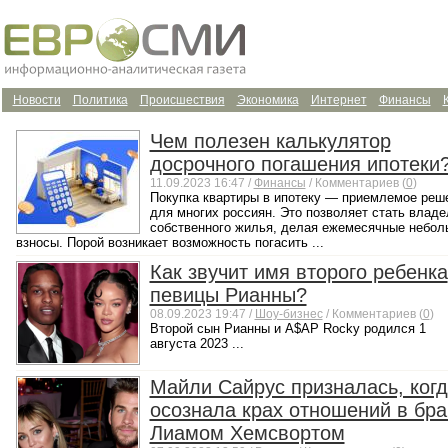
Новости
Политика
Происшествия
Экономика
Интернет
Финансы
Чем полезен калькулятор
досрочного погашения ипотеки
11.09.2023 16:47 /
Финансы
/ Комментариев (
0
)
Покупка квартиры в ипотеку — приемлемое реш
для многих россиян. Это позволяет стать влад
собственного жилья, делая ежемесячные небол
взносы. Порой возникает возможность погасить ...
Как звучит имя второго ребенка
певицы Рианны?
08.09.2023 19:47 /
Шоу-бизнес
/ Комментариев (
0
)
Второй сын Рианны и A$AP Rocky родился 1
августа 2023 ...
Майли Сайрус призналась, ког
осознала крах отношений в бра
Лиамом Хемсвортом