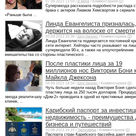
07.09.2023 13:59 /
В мире
/ Комментариев (
0
)
Суперзвезда рассказала подробности распада с
брака с актером Лиамом Хемсвортом в сериале 
«Раньше была ...
Линда Евангелиста призналась,
держится на волоске от смерти
05.09.2023 20:36 /
Шоу-бизнес
/ Комментариев (
0
)
Линда Евангелиста подвергается постоянной кр
сети интернет. Хейтеры часто указывают на лиш
супермодели 90-х, а также на злоупотребление
вмешательства со стороны пластического ...
После пластики лица за 19
миллионов нос Виктории Бони к
Майкла Джексона
04.09.2023 18:58 /
Шоу-бизнес
/ Комментариев (
0
)
Чуть больше недели назад Виктория Боня сдел
пластику лица за 250 тысяч долларов. Процеду
звезда реалити-шоу «Дом-2» проводила в одной из престижных амери
клиник, ...
Карибский паспорт за инвестиц
недвижимость - преимущества 
бизнеса и путешествий
02.09.2023 16:15 /
Экономика
/ Комментариев (
0
)
Паспорта стран Карибского бассейна дают инве