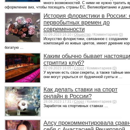
много возможностей. С ними не нужно тратить в
оформление виз, чтобы посещать страны ЕС, Великобританию и даже 
История флористики в России: 
первобытных времен до
современности
02.09.2023 16:10 /
Общество
/ Комментариев (
0
)
Искусство флористики, связанное с созданием
композиций из живых цветов, имеет древние кор
богатую ...
Каким обычно бывает настоящ
стриптиз клуб?
02.09.2023 16:05 /
Спорт
/ Комментариев (
0
)
У мужчин есть свои секреты, а также тайные ме
они могут укрыться от будничной суеты и ...
Как делать ставки на спорт
онлайн в России?
28.08.2023 17:31 /
Спорт
/ Комментариев (
0
)
Заработок на спортивных ставках ...
Алсу прокомментировала срав
себя с Анастасией Решетовой