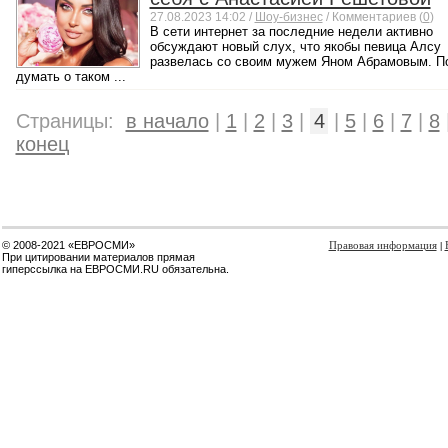
27.08.2023 14:02 /
Шоу-бизнес
/ Комментариев (
0
)
В сети интернет за последние недели активно
обсуждают новый слух, что якобы певица Алсу
развелась со своим мужем Яном Абрамовым. П
думать о таком ...
Страницы:
в начало
|
1
|
2
|
3
|
4
|
5
|
6
|
7
|
8
конец
© 2008-2021 «ЕВРОСМИ»
Правовая информация
|
При цитировании материалов прямая
гиперссылка на ЕВРОСМИ.RU обязательна.