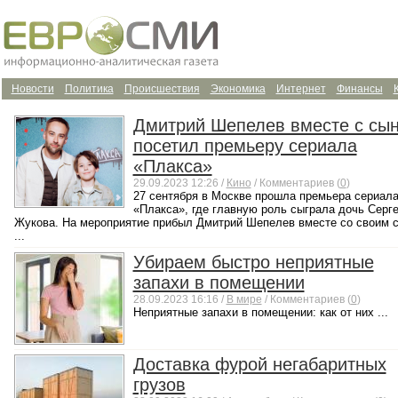
Новости
Политика
Происшествия
Экономика
Интернет
Финансы
Дмитрий Шепелев вместе с сы
посетил премьеру сериала
«Плакса»
29.09.2023 12:26 /
Кино
/ Комментариев (
0
)
27 сентября в Москве прошла премьера сериал
«Плакса», где главную роль сыграла дочь Серг
Жукова. На мероприятие прибыл Дмитрий Шепелев вместе со своим 
...
Убираем быстро неприятные
запахи в помещении
28.09.2023 16:16 /
В мире
/ Комментариев (
0
)
Неприятные запахи в помещении: как от них ...
Доставка фурой негабаритных
грузов