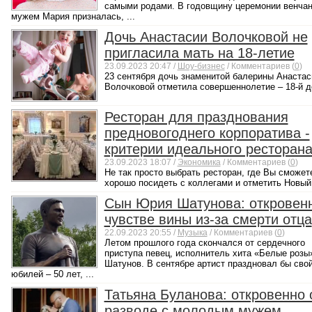
самыми родами. В годовщину церемонии венчан
мужем Мария призналась, ...
Дочь Анастасии Волочковой не
пригласила мать на 18-летие
23.09.2023 20:47 /
Шоу-бизнес
/ Комментариев (
0
)
23 сентября дочь знаменитой балерины Анастас
Волочковой отметила совершеннолетие – 18-й де
Ресторан для празднования
предновогоднего корпоратива -
критерии идеального ресторан
23.09.2023 18:07 /
Экономика
/ Комментариев (
0
)
Не так просто выбрать ресторан, где Вы сможет
хорошо посидеть с коллегами и отметить Новый 
Сын Юрия Шатунова: откровен
чувстве вины из-за смерти отца
22.09.2023 20:55 /
Музыка
/ Комментариев (
0
)
Летом прошлого года скончался от сердечного
приступа певец, исполнитель хита «Белые роз
Шатунов. В сентябре артист праздновал бы сво
юбилей – 50 лет, ...
Татьяна Буланова: откровенно 
разводе с молодым мужем