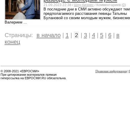
21.09.2023 22:38 /
Шоу-бизнес
/ Комментариев (
0
)
В последние дни в СМИ активно обсуждают тем
предполагаемого расставания певицы Татьяны
Булановой со своим молодым мужем, бизнесме
Валерием ...
Страницы:
в начало
|
1
|
2
|
3
|
4
|
5
|
6
|
в
конец
© 2008-2021 «ЕВРОСМИ»
Правовая информация
|
При цитировании материалов прямая
гиперссылка на ЕВРОСМИ.RU обязательна.