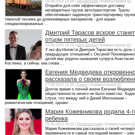
28.09.2023 16:09 /
Автомобили
/ Комментариев (
0
)
Откройте для себя эффективную доставку
негабаритных грузов автотранспортом. Тралы
обеспечивают надежную транспортировку грузов
тяжелой техники до длинномерных материалов - для ваших
специализированных ...
Дмитрий Тарасов вскоре станет
отцом пятерых детей
28.09.2023 15:10 /
Шоу-бизнес
/ Комментариев (
0
)
У экс-футболиста Дмитрия Тарасова есть дочь 
предыдущих отношений с Оксаной Пономаренко.
детей ему родила нынешняя супруга Анастасия
Костенко, а сейчас она снова ...
Евгения Медведева откровенн
рассказала о своем возлюблен
27.09.2023 21:46 /
Спорт
/ Комментариев (
0
)
Долгое время о личной жизни Евгении Медведе
общественности ничего не было известно. Ходи
слухи, что между ней и Даней Милохиным –
романтические отношения, однако ...
Мария Кожевникова родила 4-г
ребенка
25.09.2023 18:35 /
Происшествия
/ Комментариев (
0
Мария Кожевникова рассказала о своей четверт
беременности в самый последний момент – уже