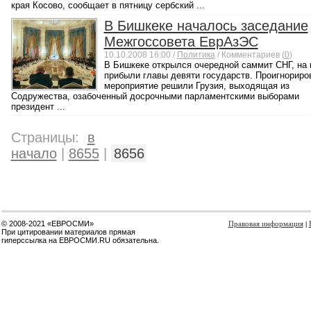
края Косово, сообщает в пятницу сербский ...
В Бишкеке началось заседание
Межгоссовета ЕврАзЭС
10.10.2008 16:00 /
Политика
/ Комментариев (
0
)
В Бишкеке открылся очередной саммит СНГ, на 
прибыли главы девяти государств. Проигнориро
мероприятие решили Грузия, выходящая из
Содружества, озабоченный досрочными парламентскими выборами
президент ...
Страницы:
в
начало
|
8655
|
8656
© 2008-2021 «ЕВРОСМИ»
Правовая информация
|
При цитировании материалов прямая
гиперссылка на ЕВРОСМИ.RU обязательна.