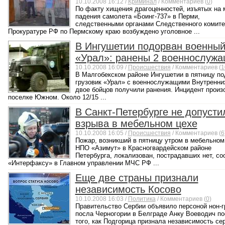
10.10.2008 16:12 /
Криминал
/ Комментариев (
0
)
По факту хищения драгоценностей, изъятых на 
падения самолета «Боинг-737» в Перми,
следственными органами Следственного комите
Прокуратуре РФ по Пермскому краю возбуждено уголовное ...
В Ингушетии подорван военны
«Урал»: ранены 2 военнослуж
10.10.2008 16:09 /
Происшествия
/ Комментариев (
1
В Малгобекском районе Ингушетии в пятницу по
грузовик «Урал» с военнослужащими Внутренних
двое бойцов получили ранения. Инцидент произ
поселке Южном. Около 12/15 ...
В Санкт-Петербурге не допусти
взрыва в мебельном цехе
10.10.2008 16:05 /
Происшествия
/ Комментариев (
6
Пожар, возникший в пятницу утром в мебельном
НПО «Азимут» в Красногвардейском районе
Петербурга, локализован, пострадавших нет, с
«Интерфаксу» в Главном управлении МЧС РФ ...
Еще две страны признали
независимость Косово
10.10.2008 16:03 /
Политика
/ Комментариев (
0
)
Правительство Сербии объявило персоной нон-г
посла Черногории в Белграде Анку Воеводич п
того, как Подгорица признала независимость се