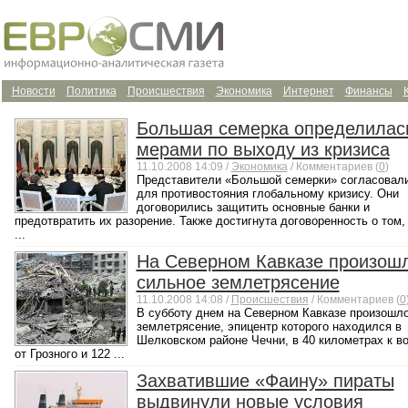
Новости
Политика
Происшествия
Экономика
Интернет
Финансы
Большая семерка определилас
мерами по выходу из кризиса
11.10.2008 14:09 /
Экономика
/ Комментариев (
0
)
Представители «Большой семерки» согласовал
для противостояния глобальному кризису. Они
договорились защитить основные банки и
предотвратить их разорение. Также достигнута договоренность о том,
...
На Северном Кавказе произош
сильное землетрясение
11.10.2008 14:08 /
Происшествия
/ Комментариев (
0
В субботу днем на Северном Кавказе произошл
землетрясение, эпицентр которого находился в
Шелковском районе Чечни, в 40 километрах к в
от Грозного и 122 ...
Захватившие «Фаину» пираты
выдвинули новые условия