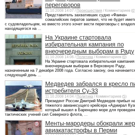
переговоров
11.10.2008 14:07 /
Происшествия
/ Комментариев (
0
Представитель захвативших судно «Фаина»
сомалийских пиратов заявил, что не будет имет
с судовладельцем, но вместо этого хочет вести переговоры с владе
находящегося на ...
На Украине стартовала
избирательная кампания по
внеочередным выборам в Раду
11.10.2008 14:06 /
Политика
/ Комментариев (
0
)
На Украине стартовала избирательная кампания
внеочередным выборам в Верховную Раду,
назначенным на 7 декабря 2008 года. Согласно закону, она начинаетс
следующий день ...
Медведев забрался в кресло п
истребителя Су-33
11.10.2008 14:04 /
Политика
/ Комментариев (
5
)
Президент России Дмитрий Медведев прибыл на
тяжелого авианесущего крейсера «Адмирал Куз
который вышел в Баренцево море для проведен
тактических учений сил Северного флота, ...
Менты-мародеры обокрали жер
авиакатастрофы в Перми