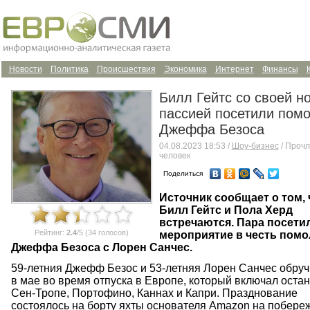
Новости
Политика
Происшествия
Экономика
Интернет
Финансы
Билл Гейтс со своей н
пассией посетили пом
Джеффа Безоса
04.08.2023 18:53 /
Шоу-бизнес
/ Прочл
человек
Поделиться
Источник сообщает о том, 
Билл Гейтс и Пола Херд
встречаются. Пара посети
Рейтинг:
2.4
/5 (34 голосов)
мероприятие в честь помо
Джеффа Безоса с Лорен Санчес.
59-летния Джефф Безос и 53-летняя Лорен Санчес обруч
в мае во время отпуска в Европе, который включал остан
Сен-Тропе, Портофино, Каннах и Капри. Празднование
состоялось на борту яхты основателя Amazon на побере