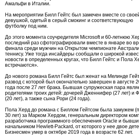
Амальфи в Италии.
На мероприятии Билл Гейтс был замечен вместе со свое
девушкой, одетый в серый смокинг и соответствующую
футболку под ним.
До этого момента соучредителя Microsoft и 60-летнюю Хе
последний раз сфотографировали вместе в январе во в
финала среди мужчин на Открытом чемпионате Австрали
теннису. Уже тогда инсайдеры сообщали о широкой извес
новости в определенных кругах, что Билл Гейтс и Пола Х
встречаются».
До нового романа Билл Гейтс был женат на Мелинде Гейт
развод с которой был окончательно завершен в августе 
года после 27 лет брака. Бывшая супружеская пара явля
родителями троих детей: дочерей Дженнифер (27 лет) и 
(20 лет), а также сына Рори (24 года).
Пола Херд до романа с Биллом Гейтсом была замужем (
30 лет) за Марком Хердом, генеральным директором ком
разработчика программного обеспечения Oracle и бывш
начальником Hewlett-Packard, от которого у нее двое дете
Бизнесмен умер в октябре 2019 года в возрасте 62 лет.