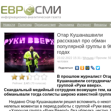
Новости
Политика
Происшествия
Экономика
Интернет
Финансы
Отар Кушанашвили
рассказал про обман
популярной группы в 9
годах
23.02.2022 15:31 /
Музыка
/ Прочли: 5
человек
Поделиться
В прошлом журналист Ота
Кушанашвили сотрудничал
Рейтинг:
2.4
/5 (70 голосов)
группой «Руки вверх».
Скандальный медийный сотрудник возмущен тем, ка
обманывали тогда солисты широко известной групп
Недавно Отар Кушанашвили решил вспомнить о неко
нелепых моментах в период работы с группой «Руки ввер
«Хорошая группа «Руки Вверх!» Два ублюдка, честно.