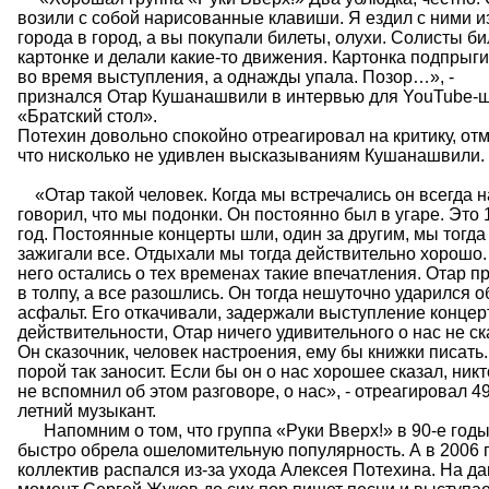
возили с собой нарисованные клавиши. Я ездил с ними и
города в город, а вы покупали билеты, олухи. Солисты би
картонке и делали какие-то движения. Картонка подпрыг
во время выступления, а однажды упала. Позор…», -
признался Отар Кушанашвили в интервью для YouTube-
«Братский стол».
Потехин довольно спокойно отреагировал на критику, отм
что нисколько не удивлен высказываниям Кушанашвили.
«Отар такой человек. Когда мы встречались он всегда 
говорил, что мы подонки. Он постоянно был в угаре. Это 
год. Постоянные концерты шли, один за другим, мы тогда
зажигали все. Отдыхали мы тогда действительно хорошо.
него остались о тех временах такие впечатления. Отар п
в толпу, а все разошлись. Он тогда нешуточно ударился о
асфальт. Его откачивали, задержали выступление концер
действительности, Отар ничего удивительного о нас не ск
Он сказочник, человек настроения, ему бы книжки писать.
порой так заносит. Если бы он о нас хорошее сказал, никт
не вспомнил об этом разговоре, о нас», - отреагировал 49
летний музыкант.
Напомним о том, что группа «Руки Вверх!» в 90-е годы
быстро обрела ошеломительную популярность. А в 2006 
коллектив распался из-за ухода Алексея Потехина. На д