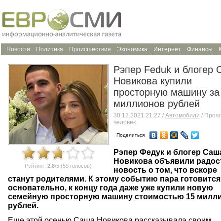
Новости
Политика
Происшествия
Экономика
Интернет
Финансы
Рэпер Feduk и блогер 
Новикова купили
просторную машину за
миллионов рублей
30.12.2021 21:27 /
Автомобили
/ Прочл
человек
Поделиться
Рэпер Федук и блогер Саш
Новикова объявили радо
Рейтинг:
2.8
/5 (59 голосов)
новость о том, что вскоре
станут родителями. К этому событию пара готовится
основательно, к концу года даже уже купили новую
семейную просторную машину стоимостью 15 милл
рублей.
Еще этой осенью Саша Новикова рассказывала своим