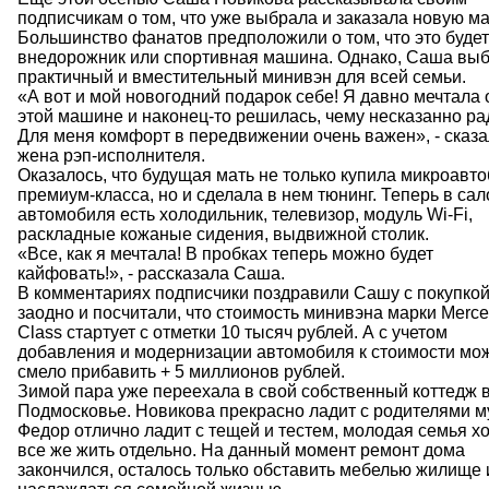
подписчикам о том, что уже выбрала и заказала новую м
Большинство фанатов предположили о том, что это будет
внедорожник или спортивная машина. Однако, Саша вы
практичный и вместительный минивэн для всей семьи.
«А вот и мой новогодний подарок себе! Я давно мечтала 
этой машине и наконец-то решилась, чему несказанно ра
Для меня комфорт в передвижении очень важен», - сказ
жена рэп-исполнителя.
Оказалось, что будущая мать не только купила микроавто
премиум-класса, но и сделала в нем тюнинг. Теперь в сал
автомобиля есть холодильник, телевизор, модуль Wi-Fi,
раскладные кожаные сидения, выдвижной столик.
«Все, как я мечтала! В пробках теперь можно будет
кайфовать!», - рассказала Саша.
В комментариях подписчики поздравили Сашу с покупкой
заодно и посчитали, что стоимость минивэна марки Merce
Class стартует с отметки 10 тысяч рублей. А с учетом
добавления и модернизации автомобиля к стоимости мо
смело прибавить + 5 миллионов рублей.
Зимой пара уже переехала в свой собственный коттедж 
Подмосковье. Новикова прекрасно ладит с родителями м
Федор отлично ладит с тещей и тестем, молодая семья х
все же жить отдельно. На данный момент ремонт дома
закончился, осталось только обставить мебелью жилище 