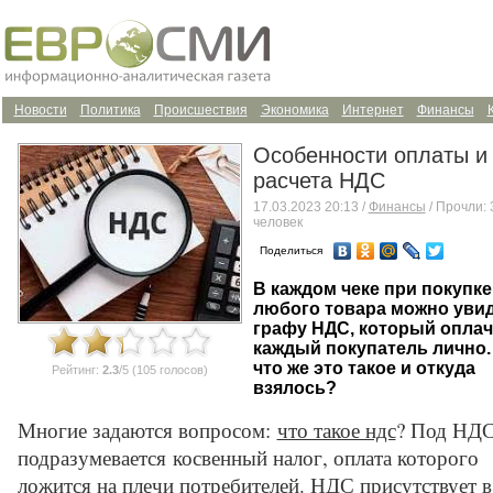
Новости
Политика
Происшествия
Экономика
Интернет
Финансы
Особенности оплаты и
расчета НДС
17.03.2023 20:13 /
Финансы
/ Прочли:
человек
Поделиться
В каждом чеке при покупке
любого товара можно уви
графу НДС, который оплач
каждый покупатель лично.
что же это такое и откуда
Рейтинг:
2.3
/5 (105 голосов)
взялось?
Многие задаются вопросом:
что такое ндс
? Под НД
подразумевается косвенный налог, оплата которого
ложится на плечи потребителей. НДС присутствует в