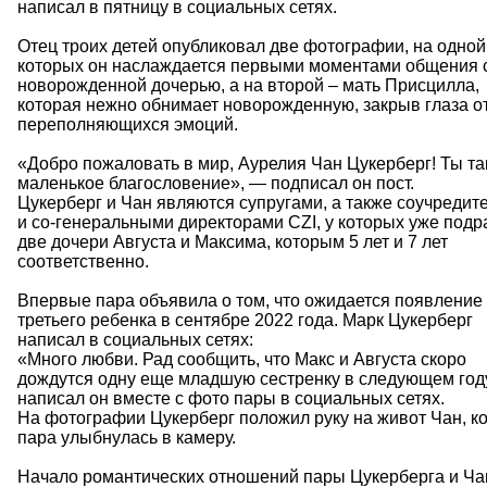
написал в пятницу в социальных сетях.
Отец троих детей опубликовал две фотографии, на одной
которых он наслаждается первыми моментами общения 
новорожденной дочерью, а на второй – мать Присцилла,
которая нежно обнимает новорожденную, закрыв глаза о
переполняющихся эмоций.
«Добро пожаловать в мир, Аурелия Чан Цукерберг! Ты та
маленькое благословение», — подписал он пост.
Цукерберг и Чан являются супругами, а также соучредит
и со-генеральными директорами CZI, у которых уже подр
две дочери Августа и Максима, которым 5 лет и 7 лет
соответственно.
Впервые пара объявила о том, что ожидается появление
третьего ребенка в сентябре 2022 года.
Марк Цукерберг
написал в социальных сетях:
«Много любви.
Рад сообщить, что Макс и Августа скоро
дождутся одну еще младшую сестренку в следующем год
написал он вместе с фото пары в социальных сетях.
На фотографии Цукерберг положил руку на живот Чан, ко
пара улыбнулась в камеру.
Начало романтических отношений пары Цукерберга и Ча