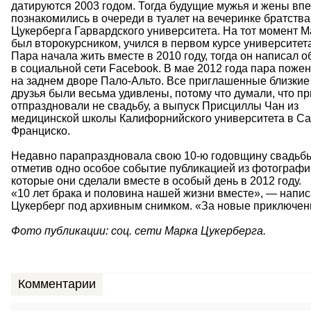
датируются 2003 годом.
Тогда будущие мужья и жены вп
познакомились в очереди в туалет на вечеринке братства
Цукерберга Гарвардского университета.
На тот момент М
был второкурсником, учился в первом курсе университета
Пара начала жить вместе в 2010 году, тогда он написал о
в социальной сети Facebook.
В мае 2012 года пара поже
на заднем дворе Пало-Альто.
Все приглашенные близкие
друзья были весьма удивлены, потому что думали, что п
отпраздновали не свадьбу, а выпуск Присциллы Чан из
медицинской школы Калифорнийского университета в Са
Франциско.
Недавно парапраздновала свою 10-ю годовщину свадьб
отметив одно особое событие публикацией из фотографи
которые они сделали вместе в особый день в 2012 году.
«10 лет брака и половина нашей жизни вместе», — напи
Цукерберг под архивным снимком.
«За новые приключен
Фото публикации: соц.
сети Марка Цукерберга.
Комментарии