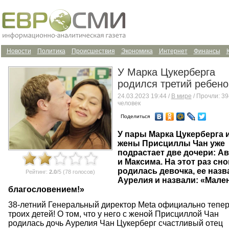
Новости
Политика
Происшествия
Экономика
Интернет
Финансы
У Марка Цукерберга
родился третий ребено
24.03.2023 19:44 /
В мире
/ Прочли: 3
человек
Поделиться
У пары Марка Цукерберга и
жены Присциллы Чан уже
подрастает две дочери: Ав
и Максима. На этот раз сно
родилась девочка, ее назв
Рейтинг:
2.0
/5 (78 голосов)
Аурелия и назвали: «Мале
благословением!»
38-летний Генеральный директор Meta официально тепер
троих детей! О том, что у него с женой Присциллой Чан
родилась дочь Аурелия Чан Цукерберг счастливый отец