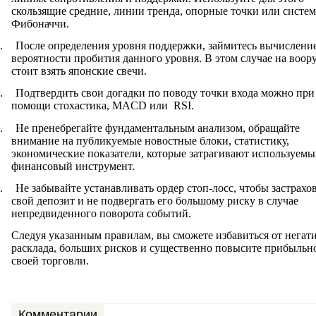
скользящие средние, линии тренда, опорные точки или систе
Фибоначчи.
.
После определения уровня поддержки, займитесь вычислени
вероятности пробития данного уровня. В этом случае на воор
стоит взять японские свечи.
.
Подтвердить свои догадки по поводу точки входа можно при
помощи стохастика,
MACD
или
RSI
.
.
Не пренебрегайте фундаментальным анализом, обращайте
внимание на публикуемые новостные блоки, статистику,
экономические показатели, которые затрагивают используемы
финансовый инструмент.
.
Не забывайте устанавливать ордер стоп-лосс, чтобы застрахо
свой депозит и не подвергать его большому риску в случае
непредвиденного поворота событий.
Следуя указанным правилам, вы сможете избавиться от негат
расклада, больших рисков и существенно повысите прибыльн
своей торговли.
Комментарии