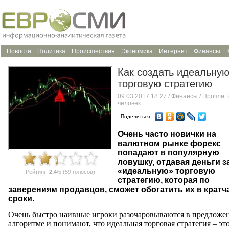
Новости
Политика
Происшествия
Экономика
Интернет
Финансы
Как создать идеальну
торговую стратегию
09.03.2017 18:27 /
Финансы
/ Прочли: 
человек
Поделиться
Очень часто новички на
валютном рынке форекс
попадают в популярную
ловушку, отдавая деньги з
«идеальную» торговую
Рейтинг:
2.4
/5 (59 голосов)
стратегию, которая по
заверениям продавцов, сможет обогатить их в крат
сроки.
Очень быстро наивные игроки разочаровываются в предложе
алгоритме и понимают, что идеальная торговая стратегия – эт