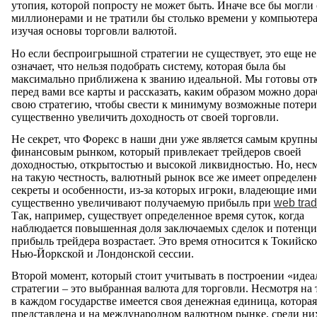
утопия, которой попросту не может быть. Иначе все бы могли 
миллионерами и не тратили бы столько времени у компьютера
изучая основы торговли валютой.
Но если беспроигрышной стратегии не существует, это еще не
означает, что нельзя подобрать систему, которая была бы
максимально приближена к званию идеальной. Мы готовы от
перед вами все карты и рассказать, каким образом можно дора
свою стратегию, чтобы свести к минимуму возможные потери
существенно увеличить доходность от своей торговли.
Не секрет, что Форекс в наши дни уже является самым крупн
финансовым рынком, который привлекает трейдеров своей
доходностью, открытостью и высокой ликвидностью. Но, нес
на такую честность, валютный рынок все же имеет определен
секреты и особенности, из-за которых игроки, владеющие ими
существенно увеличивают получаемую прибыль
при
web trad
Так, например, существует определенное время суток, когда
наблюдается повышенная доля заключаемых сделок и потенци
прибыль трейдера возрастает. Это время относится к Токийско
Нью-Йоркской и Лондонской сессии.
Второй момент, который стоит учитывать в построении «идеа
стратегии – это выбранная валюта для торговли. Несмотря на т
в каждом государстве имеется своя денежная единица, которая
представлена и на международном валютном рынке, среди них