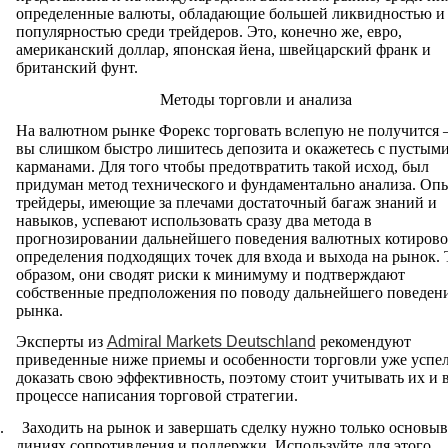
определенные валюты, обладающие большей ликвидностью и
популярностью среди трейдеров. Это, конечно же, евро,
американский доллар, японская йена, швейцарский франк и
британский фунт.
Методы торговли и анализа
На валютном рынке Форекс торговать вслепую не получится –
вы слишком быстро лишитесь депозита и окажетесь с пустым
карманами. Для того чтобы предотвратить такой исход, был
придуман метод технического и фундаментально анализа. Оп
трейдеры, имеющие за плечами достаточный багаж знаний и
навыков, успевают использовать сразу два метода в
прогнозировании дальнейшего поведения валютных котирово
определения подходящих точек для входа и выхода на рынок.
образом, они сводят риски к минимуму и подтверждают
собственные предположения по поводу дальнейшего поведен
рынка.
Эксперты из
Admiral Markets Deutschland
рекомендуют
приведенные ниже приемы и особенности торговли уже успе
доказать свою эффективность, поэтому стоит учитывать их и в
процессе написания торговой стратегии.
.
Заходить на рынок и завершать сделку нужно только основыв
линиях сопротивления и поддержки. Используйте для этого