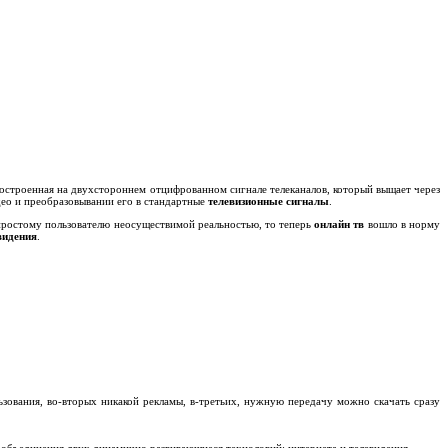
 построенная на двухстороннем отцифрованном сигнале телеканалов, который выщает через
ео и преобразовывании его в стандартные
телевизионные сигналы
.
 простому пользователю неосуществимой реальностью, то теперь
онлайн тв
вошло в норму
видения
.
ьзования, во-вторых никакой рекламы, в-третьих, нужную передачу можно скачать сразу