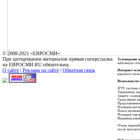
© 2008-2021 «ЕВРОСМИ»
При цитировании материалов прямая гиперссылка
Телевидение 
кабельную сет
на ЕВРОСМИ.RU обязательна.
О сайте
|
Реклама на сайте
|
Обратная связь
Интернет-тел
рядового поль
Возможности 
IPTV
система п
Управление па
Защиту содерж
Трансляцию ка
Представление
Функцию реги
Поиск прошлых
Функцию паузы
Индивидуальны
Очень маштаб
после просмот