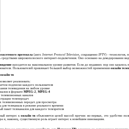
межсетевого протокола
(англ.
Internet Protocol Television
, сокращенно
IPTV
) - технология,
ь средствами широкополосного интернет-подключения. Оно основано на декодировании вид
евидение
находится на максимальном уровне развития. Если до недавних пор оно казалось
зователя. Пользователей привлекает большой выбор возможностей применения
онлайн теле
онлайн тв
озволяет реализовать:
кетом подписки каждого пользователя
ания телевидения на любом уровне
налов в формате
MPEG-2
,
MPEG-4
 телевизионных каналов
страции телепередач
 телевизионных передач для просмотра
 для телеканала в режиме реального времени
й пакет телеканалов для каждого телезрителя
ный интерес к
онлайн тв
объясняется целой массой причин: во-первых, это удобство пол
ра и, наконец, существенную роль играет интерес к новейшим инновациям.