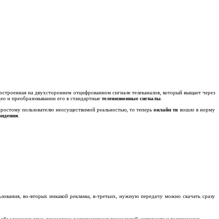
 построенная на двухстороннем отцифрованном сигнале телеканалов, который выщает через
ео и преобразовывании его в стандартные
телевизионные сигналы
.
 простому пользователю неосуществимой реальностью, то теперь
онлайн тв
вошло в норму
видения
.
ьзования, во-вторых никакой рекламы, в-третьих, нужную передачу можно скачать сразу