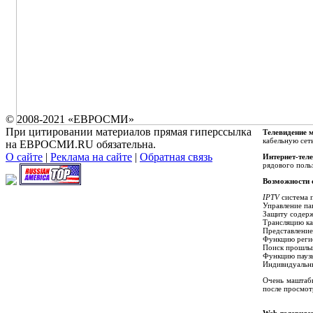
© 2008-2021 «ЕВРОСМИ»
При цитировании материалов прямая гиперссылка
Телевидение 
кабельную сет
на ЕВРОСМИ.RU обязательна.
О сайте
|
Реклама на сайте
|
Обратная связь
Интернет-тел
рядового поль
Возможности 
IPTV
система п
Управление па
Защиту содерж
Трансляцию ка
Представление
Функцию реги
Поиск прошлых
Функцию паузы
Индивидуальны
Очень маштаб
после просмот