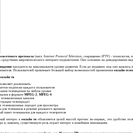
межсетевого протокола
(англ.
Internet Protocol Television
, сокращенно
IPTV
) - технология,
ь средствами широкополосного интернет-подключения. Оно основано на декодировании вид
евидение
находится на максимальном уровне развития. Если до недавних пор оно казалось
зователя. Пользователей привлекает большой выбор возможностей применения
онлайн теле
онлайн тв
озволяет реализовать:
кетом подписки каждого пользователя
ания телевидения на любом уровне
налов в формате
MPEG-2
,
MPEG-4
 телевизионных каналов
страции телепередач
 телевизионных передач для просмотра
 для телеканала в режиме реального времени
й пакет телеканалов для каждого телезрителя
ный интерес к
онлайн тв
объясняется целой массой причин: во-первых, это удобство пол
ра и, наконец, существенную роль играет интерес к новейшим инновациям.