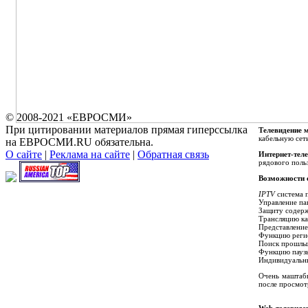
© 2008-2021 «ЕВРОСМИ»
При цитировании материалов прямая гиперссылка
Телевидение 
кабельную сет
на ЕВРОСМИ.RU обязательна.
О сайте
|
Реклама на сайте
|
Обратная связь
Интернет-тел
рядового поль
Возможности 
IPTV
система п
Управление па
Защиту содерж
Трансляцию ка
Представление
Функцию реги
Поиск прошлых
Функцию паузы
Индивидуальны
Очень маштаб
после просмот