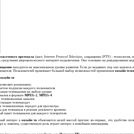
межсетевого протокола
(англ.
Internet Protocol Television
, сокращенно
IPTV
) - технология,
ь средствами широкополосного интернет-подключения. Оно основано на декодировании вид
евидение
находится на максимальном уровне развития. Если до недавних пор оно казалось
зователя. Пользователей привлекает большой выбор возможностей применения
онлайн теле
онлайн тв
озволяет реализовать:
кетом подписки каждого пользователя
ания телевидения на любом уровне
налов в формате
MPEG-2
,
MPEG-4
 телевизионных каналов
страции телепередач
 телевизионных передач для просмотра
 для телеканала в режиме реального времени
й пакет телеканалов для каждого телезрителя
ный интерес к
онлайн тв
объясняется целой массой причин: во-первых, это удобство пол
ра и, наконец, существенную роль играет интерес к новейшим инновациям.