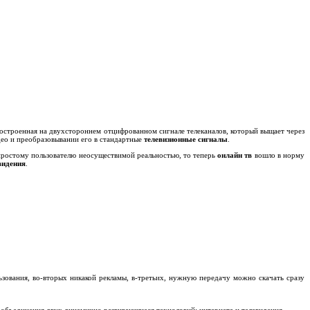
 построенная на двухстороннем отцифрованном сигнале телеканалов, который выщает через
ео и преобразовывании его в стандартные
телевизионные сигналы
.
 простому пользователю неосуществимой реальностью, то теперь
онлайн тв
вошло в норму
видения
.
ьзования, во-вторых никакой рекламы, в-третьих, нужную передачу можно скачать сразу