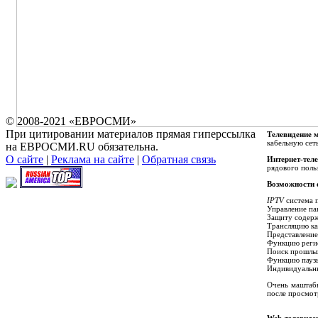
© 2008-2021 «ЕВРОСМИ»
При цитировании материалов прямая гиперссылка
Телевидение 
кабельную сет
на ЕВРОСМИ.RU обязательна.
О сайте
|
Реклама на сайте
|
Обратная связь
Интернет-тел
рядового поль
Возможности 
IPTV
система п
Управление па
Защиту содерж
Трансляцию ка
Представление
Функцию реги
Поиск прошлых
Функцию паузы
Индивидуальны
Очень маштаб
после просмот