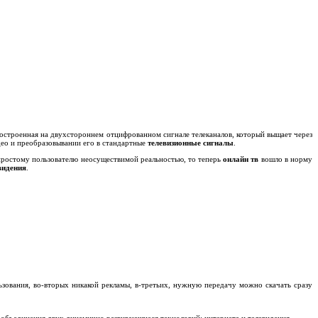
 построенная на двухстороннем отцифрованном сигнале телеканалов, который выщает через
ео и преобразовывании его в стандартные
телевизионные сигналы
.
 простому пользователю неосуществимой реальностью, то теперь
онлайн тв
вошло в норму
видения
.
ьзования, во-вторых никакой рекламы, в-третьих, нужную передачу можно скачать сразу