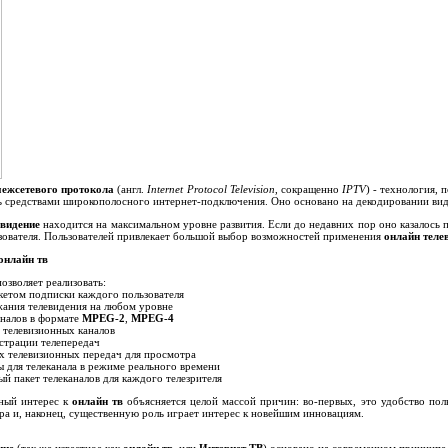
межсетевого протокола
(англ.
Internet Protocol Television
, сокращенно
IPTV
) - технология,
ь средствами широкополосного интернет-подключения. Оно основано на декодировании вид
евидение
находится на максимальном уровне развития. Если до недавних пор оно казалось
зователя. Пользователей привлекает большой выбор возможностей применения
онлайн теле
онлайн тв
озволяет реализовать:
кетом подписки каждого пользователя
ания телевидения на любом уровне
налов в формате
MPEG-2
,
MPEG-4
 телевизионных каналов
страции телепередач
 телевизионных передач для просмотра
 для телеканала в режиме реального времени
й пакет телеканалов для каждого телезрителя
ный интерес к
онлайн тв
объясняется целой массой причин: во-первых, это удобство пол
ра и, наконец, существенную роль играет интерес к новейшим инновациям.