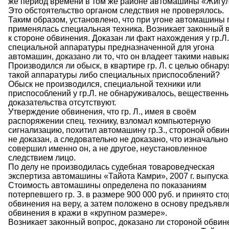
же период времени в том же районе автомашины «Жигул
Это обстоятельство органом следствия не проверялось.
Таким образом, установлено, что при угоне автомашины г
применялась специальная техника. Возникает законный 
к стороне обвинения. Доказан ли факт нахождения у гр.Л.
специальной аппаратуры предназначенной для угона
автомашин, доказано ли то, что он владеет такими навы
Производился ли обыск, в квартире гр. Л. с целью обнар
такой аппаратуры либо специальных приспособлений?
Обыск не производился, специальной техники или
приспособлений у гр.Л. не обнаруживалось, вещественн
доказательства отсутствуют.
Утверждение обвинения, что гр. Л., имея в своём
распоряжении спец. технику, взломал компьютерную
сигнализацию, похитил автомашину гр.З., стороной обви
не доказан, а следовательно не доказано, что изначально
совершил именно он, а не другое, неустановленное
следствием лицо.
По делу не производилась судебная товароведческая
экспертиза автомашины «Тайота Камри», 2007 г. выпуска
Стоимость автомашины определена по показаниям
потерпевшего гр. З. в размере 900 000 руб. и принято ст
обвинения на веру, а затем положено в основу предъявл
обвинения в кражи в «крупном размере».
Возникает законный вопрос, доказано ли стороной обвин