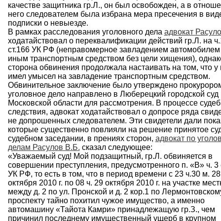
качестве защитника гр.Л., он был освобожден, а в отнош
него следователем была избрана мера пресечения в вид
подписки о невыезде.
В рамках расследования уголовного дела
адвокат Расуло
ходатайствовал о переквалификации действий гр.Л. на ч.
ст.166 УК РФ (неправомерное завладением автомобилем
иным транспортным средством без цели хищения), однак
сторона обвинения продолжала настаивать на том, что у 
имел умысел на завладение транспортным средством.
Обвинительное заключение было утверждено прокуроро
уголовное дело направлено в Люберецкий городской суд
Московской области для рассмотрения. В процессе судеб
следствия, адвокат ходатайствовал о допросе ряда свиде
не допрошенных следователем. Эти свидетели дали пока
которые существенно повлияли на решение принятое суд
судебном заседании, в прениях сторон,
адвокат по угол
делам Расулов В.Б.
сказал следующее:
«Уважаемый суд! Мой подзащитный, гр.Л. обвиняется в
совершении преступления, предусмотренного п. «В» ч. 3 с
УК РФ, то есть в том, что в период времени с 23 ч.30 м. 28
октября 2010 г. по 08 ч. 29 октября 2010 г. на участке мес
между д. 2 по ул. Пронской и д. 2 кор.1 по Лермонтовском
проспекту тайно похитил чужое имущество, а именно
автомашину «Тайота Камри» принадлежащую гр.З., чем
причинил последнему имущественный ущерб в крупном