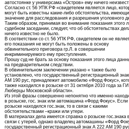
автостоянке у универсама «Остров» ему ничего неизвест
Согласно ст. 56 УПК РФ «свидетелем является лицо, кот
могут быть известны какие-либо обстоятельства, имеющ
значение для расследования и разрешения уголовного д
Таким образом, принимая во внимание показания этого л
судебном заседании, следует, что об обстоятельствах дел
ничего известно не было.
В соответствии со ст. 56 УПК РФ, свидетелем он не являет
его показания не могут быть положены в основу
обвинительного приговора гр.Л. в совершении
инкриминируемого ему преступления.
Прошу суд не брать за основу показания этого лица данн
на предварительном следствии.
В обвинительном заключении указано « также было
установлено, что государственный регистрационный знак
АМ 190 рус, принадлежит автомобилю «Форд Фокус», ко
также находился в розыске от 31 октября 2010 года за ГИ
Люберцы Московской области».
Из этой фразы совершенно непонятно что именно наход
в розыске, гос. знак или автомашина «Форд Фокус». Если
розыске находился гос.знак, то в связи с какими
обстоятельствами –кражи или утери.
В материалах дела имеется справка о розыске гос.знака 
связи с утерей, однако владелец автомашины «Форд Фок
государственный регистрационный знак А 222 АМ 190 ру