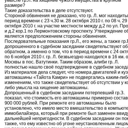
умысле гр.Л. на хищение чужого имущества в крупном
размере?
Такие доказательства в деле отсутствуют.
Стороной обвинения не доказано, что гр. Л. мог находить
период времени с 23 ч.30 м. 28 октября 2010 г. по 08 ч. 29
октября 2010 г. на участке местности между д.2 по ул. Пр
и д.2 кор.1 по Лермонтовскому проспекту. Утверждение о
является предположением стороны обвинения.
Последовательные показания гр.Л., его жены, а также гр.
допрошенного в судебном заседании свидетельствуют об
обратном, а именно о том, что в период времени с 24 окт
по 6 ноября 2010 г. гр. Л. безвыездно находился в 16 км. 
Москвы в пос. Ватутинки. Таким образом, алиби гр. Л.
полностью нашло своё подтверждение в судебном засед
Из материалов дела следует, что номера двигателей и ку
автомашины «Тайота Камри» не подвергались каким-либ
изменениям, что также свидетельствует об отсутствии у к
либо умысла на хищение автомашины.
Допрошенный в судебном заседании потерпевший гр.З.
показал, что стоимость его автомашины примерно состав
900 000 рублей. При ремонте его автомашины было
установлено, что имело место вмешательство в компьют
иммобилайзера, который при ремонте был заменен ввиду
дальнейшей непригодности. В судебном заседании он по
также, что ему известно об угоне неустановленным лицом