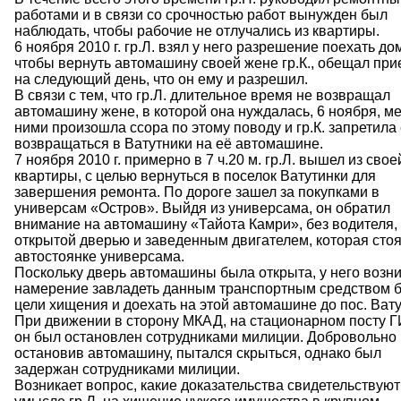
работами и в связи со срочностью работ вынужден был
наблюдать, чтобы рабочие не отлучались из квартиры.
6 ноября 2010 г. гр.Л. взял у него разрешение поехать до
чтобы вернуть автомашину своей жене гр.К., обещал при
на следующий день, что он ему и разрешил.
В связи с тем, что гр.Л. длительное время не возвращал
автомашину жене, в которой она нуждалась, 6 ноября, м
ними произошла ссора по этому поводу и гр.К. запретила
возвращаться в Ватутники на её автомашине.
7 ноября 2010 г. примерно в 7 ч.20 м. гр.Л. вышел из свое
квартиры, с целью вернуться в поселок Ватутинки для
завершения ремонта. По дороге зашел за покупками в
универсам «Остров». Выйдя из универсама, он обратил
внимание на автомашину «Тайота Камри», без водителя, 
открытой дверью и заведенным двигателем, которая стоя
автостоянке универсама.
Поскольку дверь автомашины была открыта, у него возн
намерение завладеть данным транспортным средством б
цели хищения и доехать на этой автомашине до пос. Вату
При движении в сторону МКАД, на стационарном посту 
он был остановлен сотрудниками милиции. Добровольно
остановив автомашину, пытался скрыться, однако был
задержан сотрудниками милиции.
Возникает вопрос, какие доказательства свидетельствуют