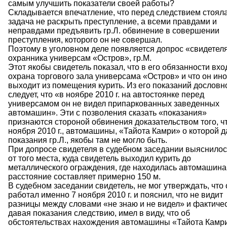
самым улучшить показатели своей работы?
Складывается впечатление, что перед следствием стоял
задача не раскрыть преступление, а всеми правдами и
неправдами предъявить гр.Л. обвинение в совершении
преступления, которого он не совершал.
Поэтому в уголовном деле появляется допрос «свидетеля
охранника универсам «Остров», гр.М.
Этот якобы свидетель показал, что в его обязанности вхо
охрана торгового зала универсама «Остров» и что он ино
выходит из помещения курить. Из его показаний дословн
следует, что «в ноябре 2010 г. на автостоянке перед
универсамом он не видел припаркованных заведенных
автомашин». Эти с позволения сказать «показания»
признаются стороной обвинения доказательством того, чт
ноября 2010 г., автомашины, «Тайота Камри» о которой 
показания гр.Л., якобы там не могло быть.
При допросе свидетеля в судебном заседании выяснилось
от того места, куда свидетель выходил курить до
металлического ограждения, где находилась автомашина
расстояние составляет примерно 150 м.
В судебном заседании свидетель, не мог утверждать, что 
работал именно 7 ноября 2010 г. и пояснил, что не видит
разницы между словами «не знаю и не видел» и фактиче
давая показания следствию, имел в виду, что об
обстоятельствах нахождения автомашины «Тайота Камр