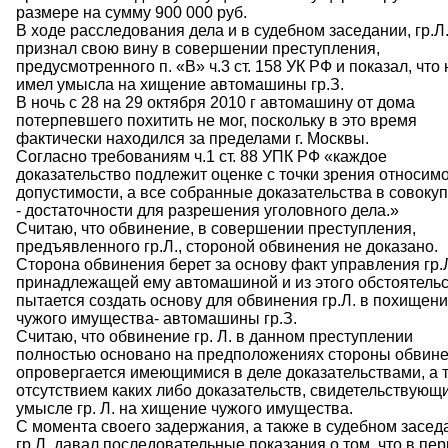
размере на сумму 900 000 руб.
В ходе расследования дела и в судебном заседании, гр.Л.
признал свою вину в совершении преступления,
предусмотренного п. «В» ч.3 ст. 158 УК РФ и показал, что 
имел умысла на хищение автомашины гр.З.
В ночь с 28 на 29 октября 2010 г автомашину от дома
потерпевшего похитить не мог, поскольку в это время
фактически находился за пределами г. Москвы.
Согласно требованиям ч.1 ст. 88 УПК РФ «каждое
доказательство подлежит оценке с точки зрения относимо
допустимости, а все собранные доказательства в совоку
- достаточности для разрешения уголовного дела.»
Считаю, что обвинение, в совершении преступления,
предъявленного гр.Л., стороной обвинения не доказано.
Сторона обвинения берет за основу факт управления гр.Л
принадлежащей ему автомашиной и из этого обстоятель
пытается создать основу для обвинения гр.Л. в похищен
чужого имущества- автомашины гр.З.
Считаю, что обвинение гр. Л. в данном преступлении
полностью основано на предположениях стороны обвине
опровергается имеющимися в деле доказательствами, а 
отсутствием каких либо доказательств, свидетельствующ
умысле гр. Л. на хищение чужого имущества.
С момента своего задержания, а также в судебном засед
гр.Л. давал последовательные показания о том, что в пе