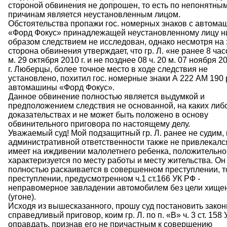
стороной обвинения не допрошен, то есть по непонятны
причинам является неустановленным лицом.
Обстоятельства пропажи гос. номерных знаков с автом
«Форд Фокус» принадлежащей неустановленному лицу н
образом следствием не исследован, однако несмотря на 
сторона обвинения утверждает, что гр. Л. «не ранее 8 час
м. 29 октября 2010 г. и не позднее 08 ч. 20 м. 07 ноября 20
г. Люберцы, более точное место в ходе следствия не
установлено, похитил гос. номерные знаки А 222 АМ 190 
автомашины «Форд Фокус».
Данное обвинение полностью является выдумкой и
предположением следствия не основанной, на каких либ
доказательствах и не может быть положено в основу
обвинительного приговора по настоящему делу.
Уважаемый суд! Мой подзащитный гр. Л. ранее не судим, 
административной ответственности также не привлекалс
имеет на иждивении малолетнего ребенка, положительно
характеризуется по месту работы и месту жительства. Он
полностью раскаивается в совершенном преступлении, т
преступлении, предусмотренном ч.1 ст.166 УК РФ -
неправомерное завладении автомобилем без цели хище
(угоне).
Исходя из вышесказанного, прошу суд постановить закон
справедливый приговор, коим гр. Л. по п. «В» ч. 3 ст. 158
оправдать, признав его не причастным к совершению