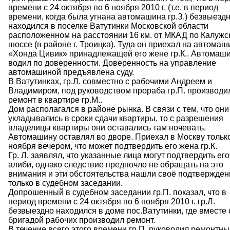
времени с 24 октября по 6 ноября 2010 г. (т.е. в период
времени, когда была угнана автомашина гр.З.) безвыезд
находился в поселке Ватутинки Московской области
расположенном на расстоянии 16 км. от МКАД по Калужс
шоссе (в районе г. Троицка). Туда он приехал на автомаш
«Хонда Цивик» принадлежащей его жене гр.К.. Автомаш
водил по доверенности. Доверенность на управление
автомашиной предъявлена суду.
В Ватутинках, гр.Л. совместно с рабочими Андреем и
Владимиром, под руководством прораба гр.П. производи
ремонт в квартире гр.М..
Дом располагался в районе рынка. В связи с тем, что они
укладывались в сроки сдачи квартиры, то с разрешения
владелицы квартиры они оставались там ночевать.
Автомашину оставлял во дворе. Приехал в Москву тольк
ноября вечером, что может подтвердить его жена гр.К.
Гр. Л. заявлял, что указанные лица могут подтвердить его
алиби, однако следствие предпочло не обращать на это
внимания и эти обстоятельства нашли своё подтвержден
только в судебном заседании.
Допрошенный в судебном заседании гр.П. показал, что в
период времени с 24 октября по 6 ноября 2010 г. гр.Л.
безвыездно находился в доме пос.Ватутинки, где вместе 
бригадой рабочих производил ремонт.
В течение всего этого времени гр.П. руководил ремонтн