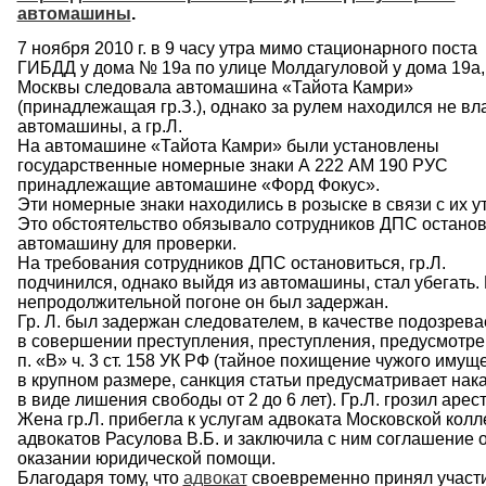
автомашины
.
7 ноября 2010 г. в 9 часу утра мимо стационарного поста
ГИБДД у дома № 19а по улице Молдагуловой у дома 19а, 
Москвы следовала автомашина «Тайота Камри»
(принадлежащая гр.З.), однако за рулем находился не вл
автомашины, а гр.Л.
На автомашине «Тайота Камри» были установлены
государственные номерные знаки А 222 АМ 190 РУС
принадлежащие автомашине «Форд Фокус».
Эти номерные знаки находились в розыске в связи с их у
Это обстоятельство обязывало сотрудников ДПС останов
автомашину для проверки.
На требования сотрудников ДПС остановиться, гр.Л.
подчинился, однако выйдя из автомашины, стал убегать.
непродолжительной погоне он был задержан.
Гр. Л. был задержан следователем, в качестве подозрева
в совершении преступления, преступления, предусмотре
п. «В» ч. 3 ст. 158 УК РФ (тайное похищение чужого имущ
в крупном размере, санкция статьи предусматривает нак
в виде лишения свободы от 2 до 6 лет). Гр.Л. грозил арест
Жена гр.Л. прибегла к услугам адвоката Московской колл
адвокатов Расулова В.Б. и заключила с ним соглашение 
оказании юридической помощи.
Благодаря тому, что
адвокат
своевременно принял участ