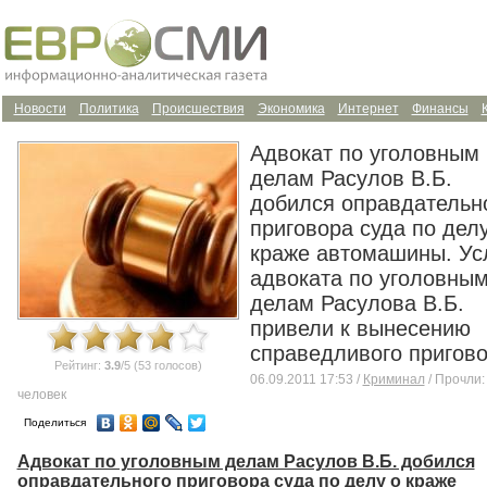
Новости
Политика
Происшествия
Экономика
Интернет
Финансы
Адвокат по уголовным
делам Расулов В.Б.
добился оправдательн
приговора суда по делу
краже автомашины. Ус
адвоката по уголовны
делам Расулова В.Б.
привели к вынесению
справедливого пригово
Рейтинг:
3.9
/5 (53 голосов)
06.09.2011 17:53 /
Криминал
/ Прочли:
человек
Поделиться
Адвокат по уголовным делам Расулов В.Б. добился
оправдательного приговора суда по делу о краже