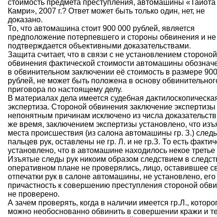
стоимость предмета преступления, автомашины «Тайота
Камри», 2007 г.? Ответ может быть только один, нет, не
доказано.
То, что автомашина стоит 900 000 рублей, является
предположение потерпевшего и стороны обвинения и не
подтверждается объективными доказательствами.
Защита считает, что в связи с не установлением стороной
обвинения фактической стоимости автомашины обознач
в обвинительном заключении её стоимость в размере 900
рублей, не может быть положена в основу обвинительног
приговора по настоящему делу.
В материалах дела имеется судебная дактилоскопическа
экспертиза. Стороной обвинения заключение экспертизы
непонятным причинам исключено из числа доказательств.
же время, заключением экспертизы установлено, что изъ
места происшествия (из салона автомашины гр. З.) след
пальцев рук, оставлены не гр. Л. и не гр.З. То есть факти
установлено, что в автомашине находилось некое третье 
Изъятые следы рук никоим образом следствием в следст
оперативном плане не проверялись, лицо, оставившее с
отпечатки рук в салоне автомашины, не установлено, его
причастность к совершению преступления стороной обв
не проверено.
А зачем проверять, когда в наличии имеется гр.Л., которо
можно необоснованно обвинить в совершении кражи и т