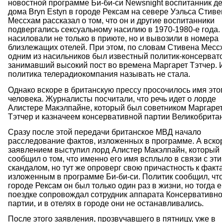
новостной программе Би-би-си Newsnight воспитанник де
дома Bryn Estyn в городе Рексам на севере Уэльса Стиве
Мессхам рассказал о том, что он и другие воспитанники
подвергались сексуальному насилию в 1970-1980-е года.
насиловали не только в приюте, но и вывозили в номера
близлежащих отелей. При этом, по словам Стивена Месс
одним из насильников был известный политик-консерват
занимавший высокий пост во времена Маргарет Тэтчер.
политика телерадиокомпания называть не стала.
Однако вскоре в британскую прессу просочилось имя это
человека. Журналисты посчитали, что речь идет о лорде
Алистере Макэлпайне, который был советником Маргаре
Тэтчер и казначеем консервативной партии Великобрита
Сразу после этой передачи британское МВД начало
расследование фактов, изложенных в программе. А вско
заявлением выступил лорд Алистер Макэлпайн, который
сообщил о том, что именно его имя всплыло в связи с эт
скандалом, но тут же опроверг свою причастность к факт
изложенным в программе Би-би-си. Политик сообщил, что
городе Рексам он был только один раз в жизни, но тогда е
поездке сопровождал сотрудник аппарата Консервативн
партии, и в отелях в городе они не останавливались.
После этого заявления, прозвучавшего в пятницу, уже в