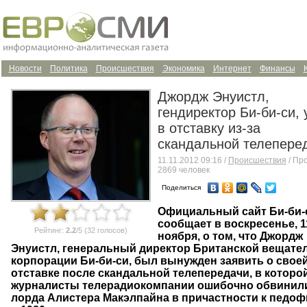
Новости
Политика
Происшествия
Экономика
Интернет
Финансы
Джордж Энуистл,
гендиректор Би-би-си,
в отставку из-за
скандальной телепере
11.11.2012 09:16 /
Происшествия
/ Пр
2869 человек
Поделиться
Официальный сайт Би-би-
сообщает в воскресенье, 1
Рейтинг:
2.2
/5 (32 голосов)
ноября, о том, что Джордж
Энуистл, генеральный директор Британской вещате
корпорации Би-би-си, был вынужден заявить о свое
отставке после скандальной телепередачи, в которо
журналисты телерадиокомпании ошибочно обвинил
лорда Алистера Макэлпайна в причастности к педо