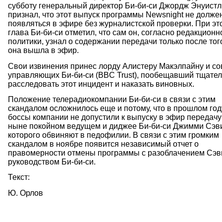
субботу генеральный директор Би-би-си Джордж Энуистл
признал, что этот выпуск программы Newsnight не долже
появляться в эфире без журналистской проверки. При это
глава Би-би-си отметил, что сам он, согласно редакционн
политики, узнал о содержании передачи только после того
она вышла в эфир.
Свои извинения принес лорду Алистеру Макэлпайну и со
управляющих Би-би-си (BBC Trust), пообещавший тщате
расследовать этот инцидент и наказать виновных.
Положение телерадиокомпании Би-би-си в связи с этим
скандалом осложнилось еще и потому, что в прошлом год
боссы компании не допустили к выпуску в эфир передачу
ныне покойном ведущем и диджее Би-би-си Джимми Сэв
которого обвиняют в педофилии. В связи с этим громким
скандалом в ноябре появится независимый отчет о
правомерности отмены программы с разоблачением Сэв
руководством Би-би-си.
Текст:
Ю. Орлов