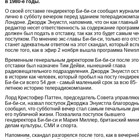
в 1980-е годы.
О своей отставке гендиректор Би-би-си сообщил журнал
лично в субботу вечером перед зданием телерадиокомпа
Лондоне. Джордж Энуистл, напомнив, что он как главный
редактор несет ответственность за содержание программ
должен был подать в отставку, так как это будет самым ч
поступком. По мнению экс-главы Би-би-си, только его отс
станет адекватным ответом на этот скандал, который вс
после того, как в эфир 2 ноября вышла программа Newsni
Временным генеральным директором Би-би-си после это
отставки был назначен Тим Дейви, нынешний глава
радиовещательного подразделения. Джордж Энуистл ост
в истории как человек, который пробыл на посту гендире
Би-би-си всего 54 дня - самый маленький срок за всю 85-
летнюю историю телерадиокомпании.
Лорд Кристофер Паттен, председатель Совета управля
Би-би-си, назвал поступок Джорджа Энуистла благородн
сообщил, что субботний вечер стал самым печальным дн
его публичной жизни. Похвалила поступок бывшего
гендиректора Би-би-си и Мария Миллер, британский мини
делам культуры, СМИ и спорта.
Напомним, скандал разгорелся после того, как в вечерне